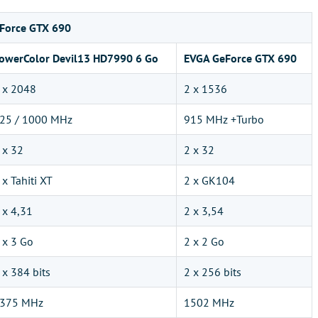
Force GTX 690
owerColor Devil13 HD7990 6 Go
EVGA GeForce GTX 690
 x 2048
2 x 1536
25 / 1000 MHz
915 MHz +Turbo
 x 32
2 x 32
 x Tahiti XT
2 x GK104
 x 4,31
2 x 3,54
 x 3 Go
2 x 2 Go
 x 384 bits
2 x 256 bits
375 MHz
1502 MHz