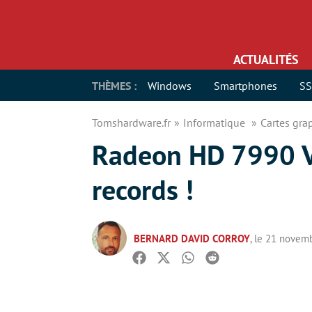
ACTUALITÉS
THÈMES :
Windows
Smartphones
S
Tomshardware.fr
Informatique
Cartes gr
Radeon HD 7990 V
records !
BERNARD DAVID CORROY
, le 21 novem
Facebook
Twitter
Whatsapp
Reddit