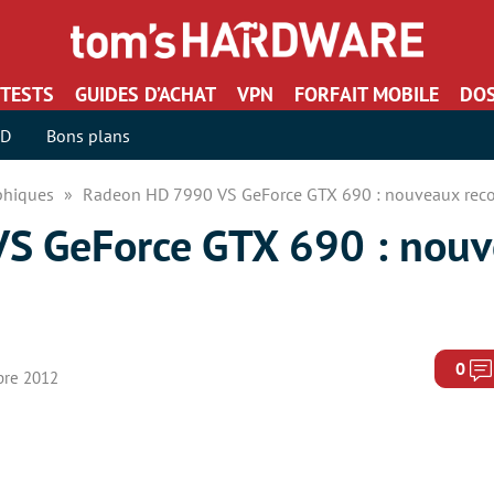
TESTS
GUIDES D’ACHAT
VPN
FORFAIT MOBILE
DOS
SD
Bons plans
aphiques
Radeon HD 7990 VS GeForce GTX 690 : nouveaux reco
S GeForce GTX 690 : nou
0
bre 2012