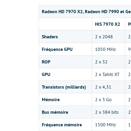
Radeon HD 7970 X2, Radeon HD 7990 et Ge
HIS 7970 X2
P
Shaders
2 x 2048
2
Fréquence GPU
1050 MHz
9
ROP
2 x 32
2
GPU
2 x Tahiti XT
2
Transistors (milliards)
2 x 4,31
2
Mémoire
2 x 3 Go
2
Bus mémoire
2 x 384 bits
2
Fréquence mémoire
1500 MHz
1