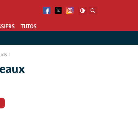
Facebook
Twitter
Facebook
Rechercher
SIERS
TUTOS
rds !
veaux
Commentaires