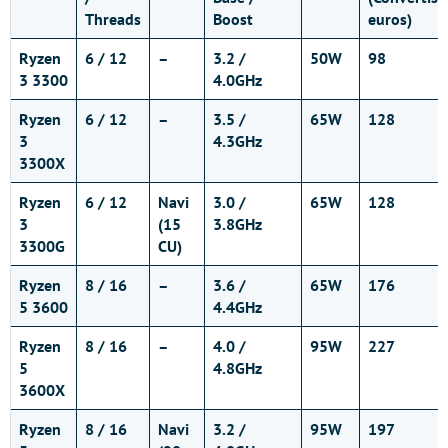
Threads
Boost
euros)
Ryzen
6 / 12
–
3.2 /
50W
98
3 3300
4.0GHz
Ryzen
6 / 12
–
3.5 /
65W
128
3
4.3GHz
3300X
Ryzen
6 / 12
Navi
3.0 /
65W
128
3
(15
3.8GHz
3300G
CU)
Ryzen
8 / 16
–
3.6 /
65W
176
5 3600
4.4GHz
Ryzen
8 / 16
–
4.0 /
95W
227
5
4.8GHz
3600X
Ryzen
8 / 16
Navi
3.2 /
95W
197