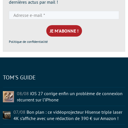
dernières actus par mail !
Adresse
e-
mail
*
Politique de confidentialité
TOM'S GUIDE
08/08
iOS 27 corrige enfin un problème de connexion
récurrent sur l’iPhone
07/08
Bon plan : ce vidéoprojecteur Hisense triple laser
4K s’affiche avec une rédaction de 390 € sur Amazon !