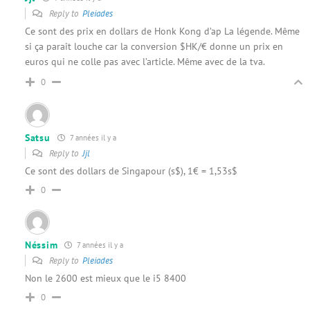
Reply to
Pleiades
Ce sont des prix en dollars de Honk Kong d’ap La légende. Même
si ça paraît louche car la conversion $HK/€ donne un prix en
euros qui ne colle pas avec l’article. Même avec de la tva.
0
Satsu
7 années il y a
Reply to
Jjl
Ce sont des dollars de Singapour (s$), 1€ = 1,53s$
0
Néssim
7 années il y a
Reply to
Pleiades
Non le 2600 est mieux que le i5 8400
0