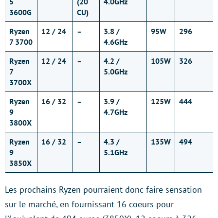
5
(20
4.0GHz
3600G
CU)
Ryzen
12 / 24
–
3.8 /
95W
296
7 3700
4.6GHz
Ryzen
12 / 24
–
4.2 /
105W
326
7
5.0GHz
3700X
Ryzen
16 / 32
–
3.9 /
125W
444
9
4.7GHz
3800X
Ryzen
16 / 32
–
4.3 /
135W
494
9
5.1GHz
3850X
Les prochains Ryzen pourraient donc faire sensation
sur le marché, en fournissant 16 coeurs pour