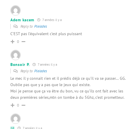
Adem kacem
7 années il y a
Reply to
Pleiades
C’EST pas l’équivalent c’est plus puissant
0
Bonsoir P.
7 années il y a
Reply to
Pleiades
Le mec il y connait rien et il prédis déjà ce qu’il va se passer… GG.
Oublie pas que y a pas que le jeux qui existe.
Moi je pense que ça va être du bon, vu ce qu’ils ont fait avec les
deux premières séries,mtn on tombe à du 5Ghz, c’est prometteur.
0
Jjl
7 années il y a