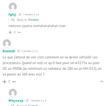
fghjj
7 années il y a
Reply to
Pleiades
meltown spectre mwhahahahahah intel
0
Gromsh
7 années il y a
Ce que j’attend de voir c’est comment on va devoir refroidir ces
processeurs. Quand on voit ce qu’il faut pour un w3175x ou pour
OC un 9900k (au minimum un radiateur de 280 ou un NH-D15), on
va passer au 360 avec eux ?
0
Whynoop
7 années il y a
Reply to
Gromsh