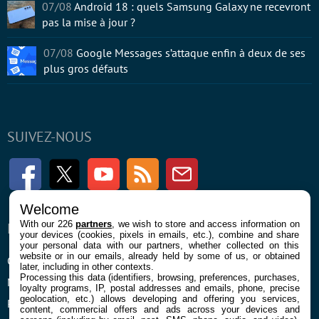
07/08
Android 18 : quels Samsung Galaxy ne recevront
pas la mise à jour ?
07/08
Google Messages s’attaque enfin à deux de ses
plus gros défauts
SUIVEZ-NOUS
Facebook
Twitter
Youtube
RSS
Newsletter
Welcome
With our 226
partners
, we wish to store and access information on
ENTREPRISE
À PROPOS
your devices (cookies, pixels in emails, etc.), combine and share
your personal data with our partners, whether collected on this
website or in our emails, already held by some of us, or obtained
Confidentialité et Cookies
Contact
later, including in other contexts.
Processing this data (identifiers, browsing, preferences, purchases,
Mentions légales et CGU
loyalty programs, IP, postal addresses and emails, phone, precise
geolocation, etc.) allows developing and offering you services,
Préférences Cookies
content, commercial offers and ads across your devices and