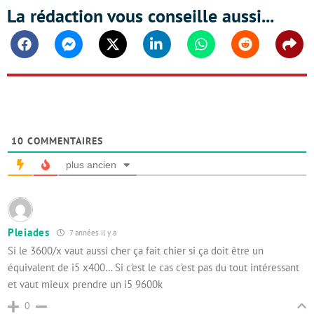
La rédaction vous conseille aussi...
Facebook
Messenger
Twitter
Linkedin
Whatsapp
Reddit
Shar
10
COMMENTAIRES
plus ancien
Pleiades
7 années il y a
Si le 3600/x vaut aussi cher ça fait chier si ça doit être un
équivalent de i5 x400… Si c’est le cas c’est pas du tout intéressant
et vaut mieux prendre un i5 9600k
0