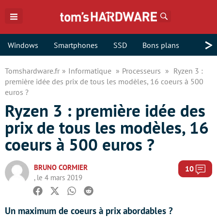
Rechercher
>
Windows
Smartphones
SSD
Bons plans
Tomshardware.fr
Informatique
Processeurs
Ryzen 3 :
première idée des prix de tous les modèles, 16 coeurs à 500
euros ?
Ryzen 3 : première idée des
prix de tous les modèles, 16
coeurs à 500 euros ?
BRUNO CORMIER
Com
10
, le 4 mars 2019
Facebook
Twitter
Whatsapp
Reddit
Un maximum de coeurs à prix abordables ?