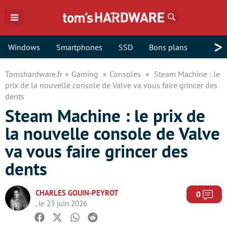
Rechercher
>
Windows
Smartphones
SSD
Bons plans
Tomshardware.fr
Gaming
Consoles
Steam Machine : le
prix de la nouvelle console de Valve va vous faire grincer des
dents
Steam Machine : le prix de
la nouvelle console de Valve
va vous faire grincer des
dents
CHARLES GOUIN-PEYROT
Com
0
, le 23 juin 2026
Facebook
Twitter
Whatsapp
Reddit