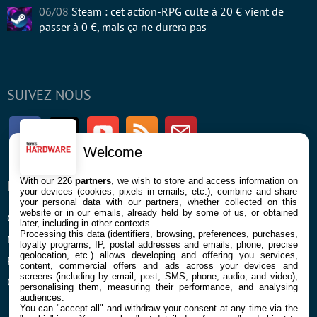
06/08
Steam : cet action-RPG culte à 20 € vient de
passer à 0 €, mais ça ne durera pas
SUIVEZ-NOUS
Facebook
Twitter
Youtube
RSS
Newsletter
Welcome
With our 226
partners
, we wish to store and access information on
ENTREPRISE
À PROPOS
your devices (cookies, pixels in emails, etc.), combine and share
your personal data with our partners, whether collected on this
website or in our emails, already held by some of us, or obtained
Confidentialité et Cookies
Contact
later, including in other contexts.
Processing this data (identifiers, browsing, preferences, purchases,
Mentions légales et CGU
loyalty programs, IP, postal addresses and emails, phone, precise
geolocation, etc.) allows developing and offering you services,
Préférences Cookies
content, commercial offers and ads across your devices and
screens (including by email, post, SMS, phone, audio, and video),
Qui sommes nous
personalising them, measuring their performance, and analysing
audiences.
You can "accept all" and withdraw your consent at any time via the