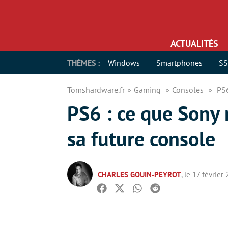
ACTUALITÉS
THÈMES :
Windows
Smartphones
S
Tomshardware.fr
Gaming
Consoles
PS6
PS6 : ce que Sony 
sa future console
CHARLES GOUIN-PEYROT
, le 17 février
Facebook
Twitter
Whatsapp
Reddit