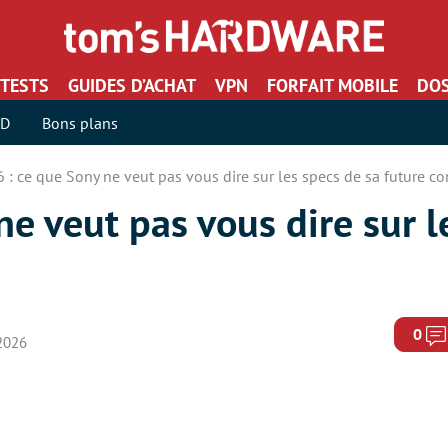
TESTS
GUIDES D’ACHAT
VPN
FORFAIT MOBILE
DOS
SD
Bons plans
 : ce que Sony ne veut pas vous dire sur les specs de sa future c
ne veut pas vous dire sur l
0
 2026