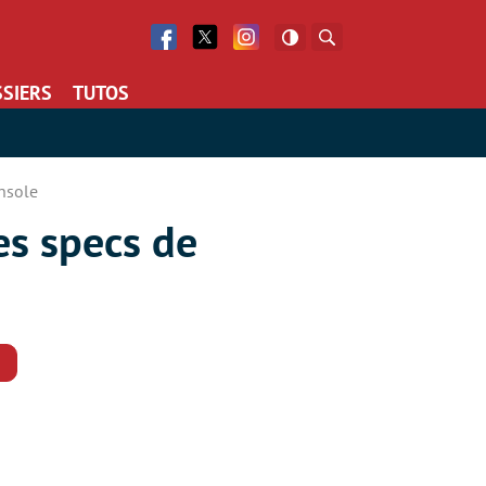
Facebook
Twitter
Facebook
Rechercher
SIERS
TUTOS
onsole
es specs de
Commentaires