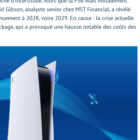
he d’incertitude. Alors que la PS6 était initialement
d Gibson, analyste senior chez MST Financial, a révélé
ncement à 2028, voire 2029. En cause : la crise actuelle
tockage, qui a provoqué une hausse notable des coûts des