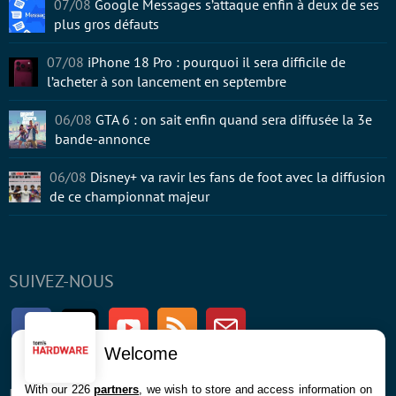
07/08
Google Messages s’attaque enfin à deux de ses
plus gros défauts
07/08
iPhone 18 Pro : pourquoi il sera difficile de
l’acheter à son lancement en septembre
06/08
GTA 6 : on sait enfin quand sera diffusée la 3e
bande-annonce
06/08
Disney+ va ravir les fans de foot avec la diffusion
de ce championnat majeur
SUIVEZ-NOUS
Facebook
Twitter
Youtube
RSS
Newsletter
Welcome
With our 226
partners
, we wish to store and access information on
ENTREPRISE
À PROPOS