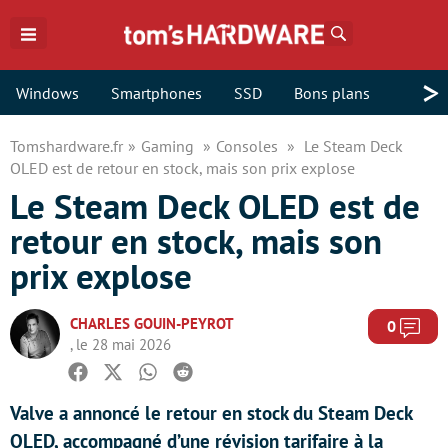
Rechercher
>
Windows
Smartphones
SSD
Bons plans
Tomshardware.fr
Gaming
Consoles
Le Steam Deck
OLED est de retour en stock, mais son prix explose
Le Steam Deck OLED est de
retour en stock, mais son
prix explose
CHARLES GOUIN-PEYROT
Com
0
, le 28 mai 2026
Facebook
Twitter
Whatsapp
Reddit
Valve a annoncé le retour en stock du Steam Deck
OLED, accompagné d’une révision tarifaire à la