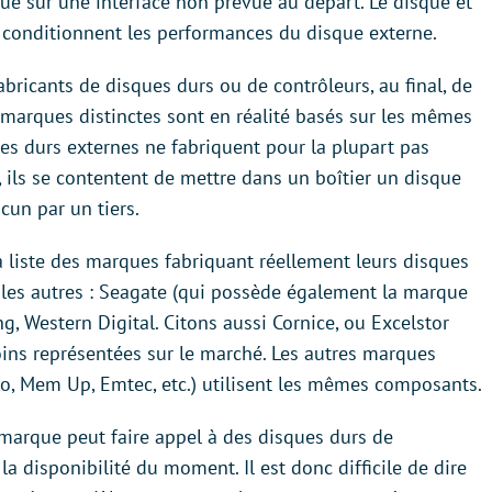
ue sur une interface non prévue au départ. Le disque et
i conditionnent les performances du disque externe.
bricants de disques durs ou de contrôleurs, au final, de
marques distinctes sont en réalité basés sur les mêmes
es durs externes ne fabriquent pour la plupart pas
 ils se contentent de mettre dans un boîtier un disque
cun par un tiers.
la liste des marques fabriquant réellement leurs disques
r les autres : Seagate (qui possède également la marque
ng, Western Digital. Citons aussi Cornice, ou Excelstor
s représentées sur le marché. Les autres marques
lo, Mem Up, Emtec, etc.) utilisent les mêmes composants.
 marque peut faire appel à des disques durs de
 la disponibilité du moment. Il est donc difficile de dire