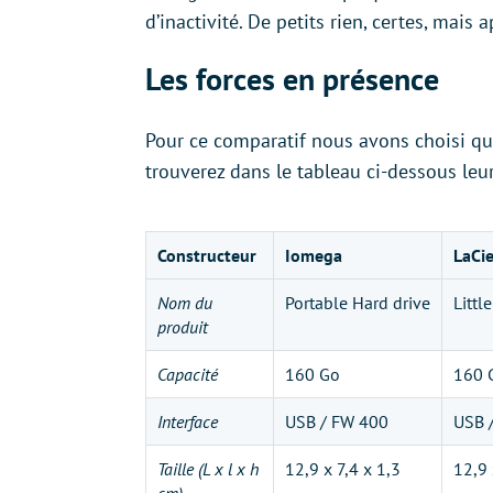
d’inactivité. De petits rien, certes, mais 
Les forces en présence
Pour ce comparatif nous avons choisi qua
trouverez dans le tableau ci-dessous leu
Constructeur
Iomega
LaCi
Nom du
Portable Hard drive
Littl
produit
Capacité
160 Go
160 
Interface
USB / FW 400
USB 
Taille (L x l x h
12,9 x 7,4 x 1,3
12,9 