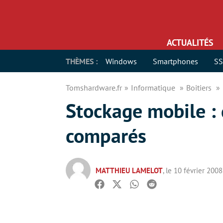
ACTUALITÉS
THÈMES :
Windows
Smartphones
S
Tomshardware.fr
Informatique
Boitiers
Stockage mobile : 
comparés
MATTHIEU LAMELOT
, le 10 février 2008
Facebook
Twitter
Whatsapp
Reddit