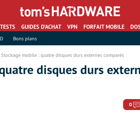
TESTS
GUIDES D’ACHAT
VPN
FORFAIT MOBILE
DOS
SD
Bons plans
Stockage mobile : quatre disques durs externes comparés
quatre disques durs exter
0