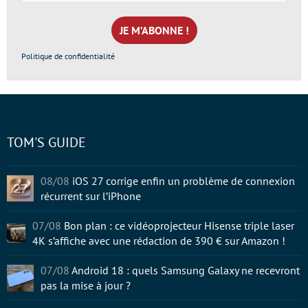
e-
mail
*
Politique de confidentialité
TOM'S GUIDE
08/08
iOS 27 corrige enfin un problème de connexion
récurrent sur l’iPhone
07/08
Bon plan : ce vidéoprojecteur Hisense triple laser
4K s’affiche avec une rédaction de 390 € sur Amazon !
07/08
Android 18 : quels Samsung Galaxy ne recevront
pas la mise à jour ?