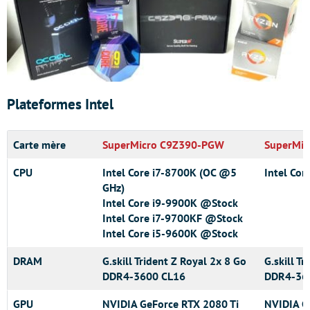
Plateformes Intel
Carte mère
SuperMicro C9Z390-PGW
SuperMi
CPU
Intel Core i7-8700K (OC @5
Intel Co
GHz)
Intel Core i9-9900K @Stock
Intel Core i7-9700KF @Stock
Intel Core i5-9600K @Stock
DRAM
G.skill Trident Z Royal 2x 8 Go
G.skill T
DDR4-3600 CL16
DDR4-36
GPU
NVIDIA GeForce RTX 2080 Ti
NVIDIA G