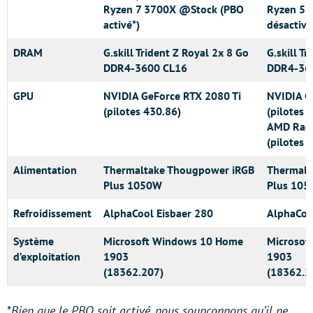
Ryzen 7 3700X @Stock (PBO
Ryzen 5 
activé*)
désactivé
DRAM
G.skill Trident Z Royal 2x 8 Go
G.skill T
DDR4-3600 CL16
DDR4-36
GPU
NVIDIA GeForce RTX 2080 Ti
NVIDIA G
(pilotes 430.86)
(pilotes 
AMD Rad
(pilotes 
Alimentation
Thermaltake Thougpower iRGB
Thermalt
Plus 1050W
Plus 10
Refroidissement
AlphaCool Eisbaer 280
AlphaCoo
Système
Microsoft Windows 10 Home
Microsof
d’exploitation
1903
1903
(18362.207)
(18362.2
*
Bien que le PBO soit activé, nous soupçonnons qu’il ne