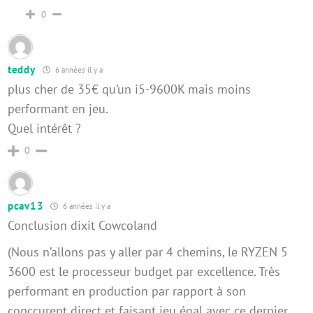
0
teddy
6 années il y a
plus cher de 35€ qu’un i5-9600K mais moins
performant en jeu.
Quel intérêt ?
0
pcav13
6 années il y a
Conclusion dixit Cowcoland
(Nous n’allons pas y aller par 4 chemins, le RYZEN 5
3600 est le processeur budget par excellence. Très
performant en production par rapport à son
conccurent direct et faisant jeu égal avec ce dernier