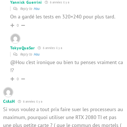
Yannick Guerrini
6 années il y a
Reply to
Hou
On a gardé les tests en 320×240 pour plus tard.
0
TokyoQuaSar
6 années il y a
Reply to
Hou
@Hou c’est ironique ou bien tu penses vraiment ca
!?
0
CrAsH
6 années il y a
Si vous voulez a tout prix faire suer les processeurs au
maximum, pourquoi utiliser une RTX 2080 TI et pas
une plus petite carte ? ( que le commun des mortels (