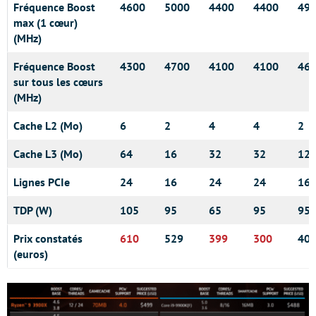
Fréquence Boost
4600
5000
4400
4400
49
max (1 cœur)
(MHz)
Fréquence Boost
4300
4700
4100
4100
46
sur tous les cœurs
(MHz)
Cache L2 (Mo)
6
2
4
4
2
Cache L3 (Mo)
64
16
32
32
12
Lignes PCIe
24
16
24
24
16
TDP (W)
105
95
65
95
95
Prix constatés
610
529
399
300
40
(euros)