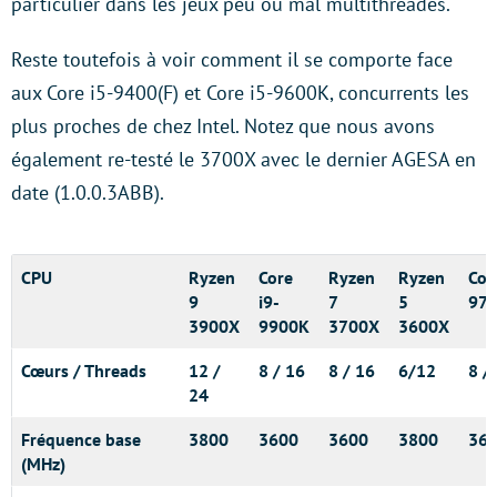
particulier dans les jeux peu ou mal multithreadés.
Reste toutefois à voir comment il se comporte face
aux Core i5-9400(F) et Core i5-9600K, concurrents les
plus proches de chez Intel. Notez que nous avons
également re-testé le 3700X avec le dernier AGESA en
date (1.0.0.3ABB).
CPU
Ryzen
Core
Ryzen
Ryzen
Cor
9
i9-
7
5
97
3900X
9900K
3700X
3600X
Cœurs / Threads
12 /
8 / 16
8 / 16
6/12
8 /
24
Fréquence base
3800
3600
3600
3800
36
(MHz)