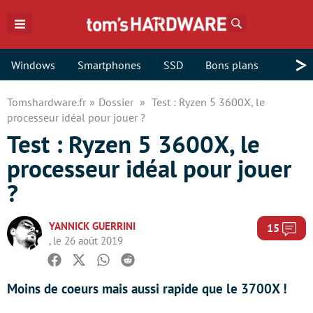
Rechercher
>
Windows
Smartphones
SSD
Bons plans
Tomshardware.fr
Dossier
Test : Ryzen 5 3600X, le
processeur idéal pour jouer ?
Test : Ryzen 5 3600X, le
processeur idéal pour jouer
?
YANNICK GUERRINI
Com
15
, le 26 août 2019
Facebook
Twitter
Whatsapp
Reddit
Moins de coeurs mais aussi rapide que le 3700X !