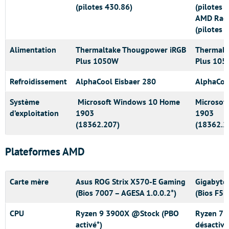
(pilotes 430.86)
(pilotes 
AMD Rad
(pilotes 
Alimentation
Thermaltake Thougpower iRGB
Thermalt
Plus 1050W
Plus 10
Refroidissement
AlphaCool Eisbaer 280
AlphaCoo
Système
Microsoft Windows 10 Home
Microsof
d’exploitation
1903
1903
(18362.207)
(18362.2
Plateformes AMD
Carte mère
Asus ROG Strix X570-E Gaming
Gigabyte
(Bios 7007 – AGESA 1.0.0.2*)
(Bios F5l
CPU
Ryzen 9 3900X @Stock (PBO
Ryzen 7 
activé*)
désactivé