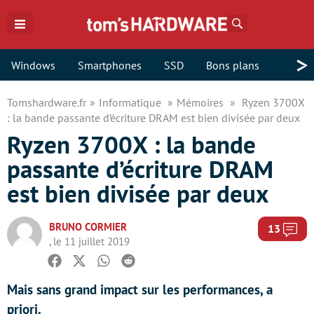
Rechercher
>
Windows
Smartphones
SSD
Bons plans
Tomshardware.fr
Informatique
Mémoires
Ryzen 3700X
: la bande passante d’écriture DRAM est bien divisée par deux
Ryzen 3700X : la bande
passante d’écriture DRAM
est bien divisée par deux
BRUNO CORMIER
Com
13
, le 11 juillet 2019
Facebook
Twitter
Whatsapp
Reddit
Mais sans grand impact sur les performances, a
priori.