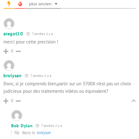
plus ancien
aragot10
7 années il y a
merci pour cette precision !
0
brolysan
7 années il y a
Donc, si je comprends bien,partir sur un 3700X n’est pas un choix
judicieux pour des traitements vidéos ou équivalent?
0
Bob Dylan
7 années il y a
Reply to
brolysan