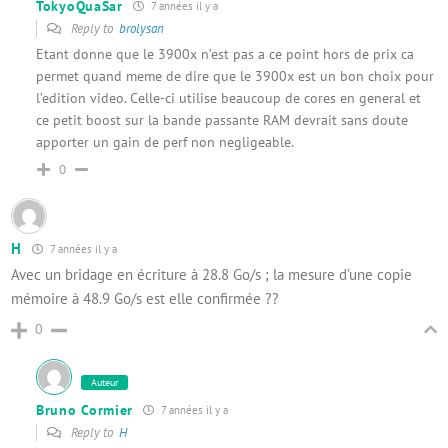
TokyoQuaSar
7 années il y a
Reply to
brolysan
Etant donne que le 3900x n’est pas a ce point hors de prix ca
permet quand meme de dire que le 3900x est un bon choix pour
l’edition video. Celle-ci utilise beaucoup de cores en general et
ce petit boost sur la bande passante RAM devrait sans doute
apporter un gain de perf non negligeable.
0
H
7 années il y a
Avec un bridage en écriture à 28.8 Go/s ; la mesure d’une copie
mémoire à 48.9 Go/s est elle confirmée ??
0
Auteur
Bruno Cormier
7 années il y a
Reply to
H