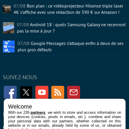
07/08
Bon plan : ce vidéoprojecteur Hisense triple laser
4K s’affiche avec une rédaction de 390 € sur Amazon !
07/08
Android 18 : quels Samsung Galaxy ne recevront
pas la mise à jour ?
07/08
Google Messages s’attaque enfin à deux de ses
plus gros défauts
SUIVEZ-NOUS
Facebook
Twitter
Youtube
RSS
Newsletter
Welcome
With our 226
partners
, we wish to store and access information on
ENTREPRISE
À PROPOS
your devices (cookies, pixels in emails, etc.), combine and share
your personal data with our partners, whether collected on this
website or in our emails, already held by some of us, or obtained
Confidentialité et Cookies
Contact