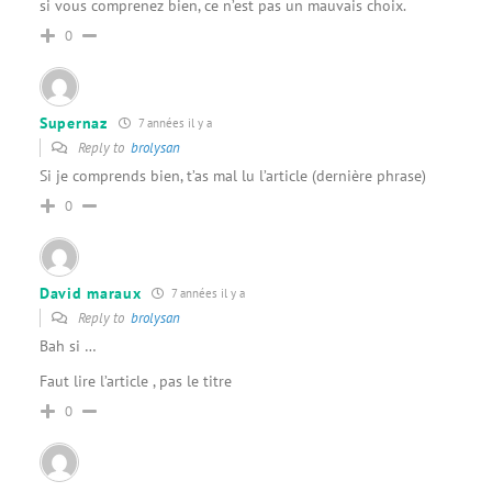
si vous comprenez bien, ce n’est pas un mauvais choix.
0
Supernaz
7 années il y a
Reply to
brolysan
Si je comprends bien, t’as mal lu l’article (dernière phrase)
0
David maraux
7 années il y a
Reply to
brolysan
Bah si …
Faut lire l’article , pas le titre
0