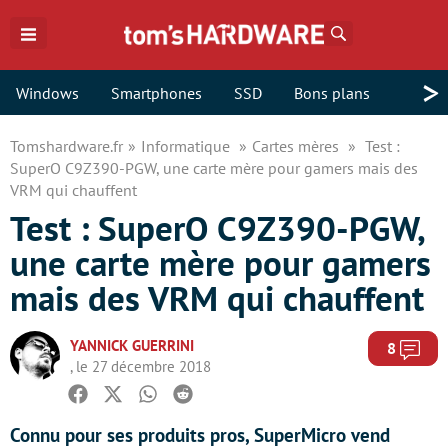
Rechercher
>
Windows
Smartphones
SSD
Bons plans
Tomshardware.fr
Informatique
Cartes mères
Test :
SuperO C9Z390-PGW, une carte mère pour gamers mais des
VRM qui chauffent
Test : SuperO C9Z390-PGW,
une carte mère pour gamers
mais des VRM qui chauffent
YANNICK GUERRINI
Com
8
, le 27 décembre 2018
Facebook
Twitter
Whatsapp
Reddit
Connu pour ses produits pros, SuperMicro vend