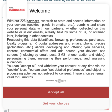
graphique sur ce port…
Welcome
Températures OC (5 GHz)
With our 226
partners
, we wish to store and access information on
your devices (cookies, pixels in emails, etc.), combine and share
your personal data with our partners, whether collected on this
website or in our emails, already held by some of us, or obtained
later, including in other contexts.
Processing this data (identifiers, browsing, preferences, purchases,
loyalty programs, IP, postal addresses and emails, phone, precise
geolocation, etc.) allows developing and offering you services,
content, commercial offers and ads across your devices and
screens (including by email, post, SMS, phone, audio, and video),
personalising them, measuring their performance, and analysing
audiences.
You can "accept all" and withdraw your consent at any time via the
"cookie" icon
. You can also "set detailed preferences" and object to
processing activities not subject to consent. These choices remain
valid for 6 months.
powered by
Accept all
Set your choices