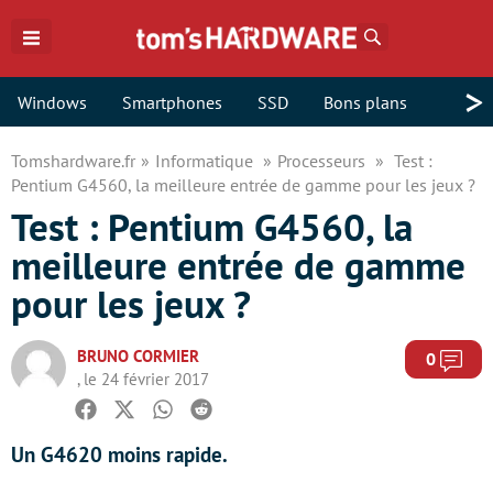
Rechercher
>
Windows
Smartphones
SSD
Bons plans
Tomshardware.fr
Informatique
Processeurs
Test :
Pentium G4560, la meilleure entrée de gamme pour les jeux ?
Test : Pentium G4560, la
meilleure entrée de gamme
pour les jeux ?
BRUNO CORMIER
Com
0
, le 24 février 2017
Facebook
Twitter
Whatsapp
Reddit
Un G4620 moins rapide.