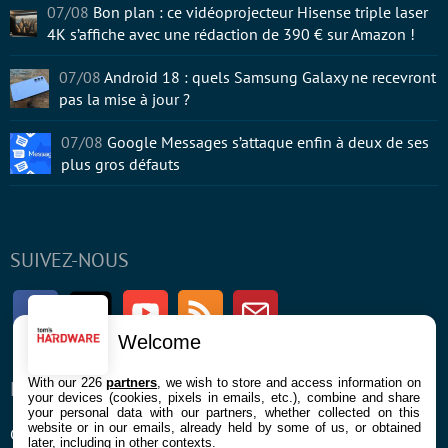
07/08
Bon plan : ce vidéoprojecteur Hisense triple laser
4K s’affiche avec une rédaction de 390 € sur Amazon !
07/08
Android 18 : quels Samsung Galaxy ne recevront
pas la mise à jour ?
07/08
Google Messages s’attaque enfin à deux de ses
plus gros défauts
SUIVEZ-NOUS
Facebook
Twitter
Youtube
RSS
Newsletter
Welcome
With our 226
partners
, we wish to store and access information on
ENTREPRISE
À PROPOS
your devices (cookies, pixels in emails, etc.), combine and share
your personal data with our partners, whether collected on this
website or in our emails, already held by some of us, or obtained
Confidentialité et Cookies
Contact
later, including in other contexts.