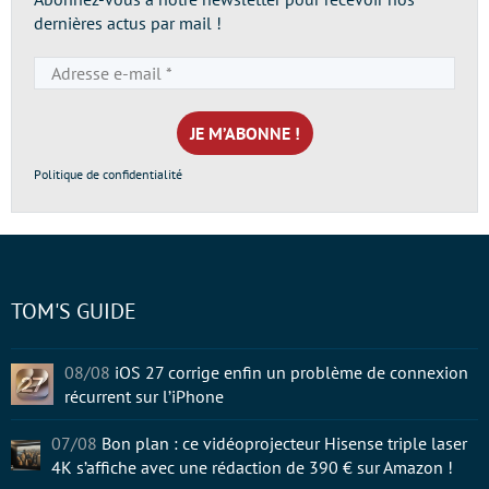
dernières actus par mail !
Adresse
e-
mail
*
Politique de confidentialité
TOM'S GUIDE
08/08
iOS 27 corrige enfin un problème de connexion
récurrent sur l’iPhone
07/08
Bon plan : ce vidéoprojecteur Hisense triple laser
4K s’affiche avec une rédaction de 390 € sur Amazon !