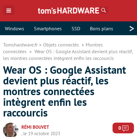
Rechercher
>
Windows
Smartphones
SSD
Bons plans
Tomshardware.fr
Objets connectés
Montres
connectées
Wear OS : Google Assistant devient plus réactif,
les montres connectées intègrent enfin les raccourcis
Wear OS : Google Assistant
devient plus réactif, les
montres connectées
intègrent enfin les
raccourcis
RÉMI BOUVET
Com
0
, le 19 octobre 2023