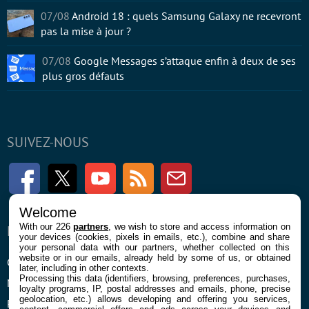
07/08
Android 18 : quels Samsung Galaxy ne recevront
pas la mise à jour ?
07/08
Google Messages s’attaque enfin à deux de ses
plus gros défauts
SUIVEZ-NOUS
Facebook
Twitter
Youtube
RSS
Newsletter
Welcome
With our 226
partners
, we wish to store and access information on
ENTREPRISE
À PROPOS
your devices (cookies, pixels in emails, etc.), combine and share
your personal data with our partners, whether collected on this
website or in our emails, already held by some of us, or obtained
Confidentialité et Cookies
Contact
later, including in other contexts.
Processing this data (identifiers, browsing, preferences, purchases,
Mentions légales et CGU
loyalty programs, IP, postal addresses and emails, phone, precise
geolocation, etc.) allows developing and offering you services,
Préférences Cookies