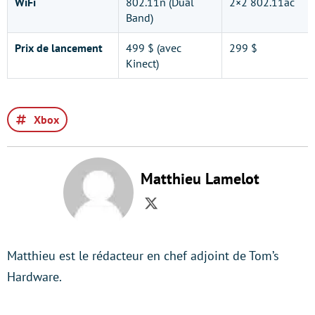
WiFi
802.11n (Dual
2×2 802.11ac
Band)
Prix de lancement
499 $ (avec
299 $
Kinect)
Xbox
Matthieu Lamelot
Twitter
Matthieu est le rédacteur en chef adjoint de Tom’s
Hardware.