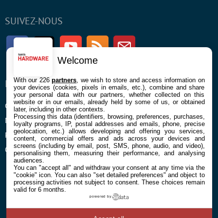
SUIVEZ-NOUS
Facebook
Twitter
Youtube
RSS
Newsletter
Welcome
With our 226
partners
, we wish to store and access information on
ENTREPRISE
À PROPOS
your devices (cookies, pixels in emails, etc.), combine and share
your personal data with our partners, whether collected on this
website or in our emails, already held by some of us, or obtained
Confidentialité et Cookies
Contact
later, including in other contexts.
Processing this data (identifiers, browsing, preferences, purchases,
Mentions légales et CGU
loyalty programs, IP, postal addresses and emails, phone, precise
geolocation, etc.) allows developing and offering you services,
Préférences Cookies
content, commercial offers and ads across your devices and
screens (including by email, post, SMS, phone, audio, and video),
Qui sommes nous
personalising them, measuring their performance, and analysing
audiences.
You can "accept all" and withdraw your consent at any time via the
"cookie" icon
. You can also "set detailed preferences" and object to
processing activities not subject to consent. These choices remain
valid for 6 months.
powered by
© 2026 Galaxie Media Tous droits réservés