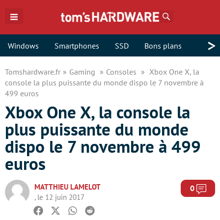
Rechercher
>
Windows
Smartphones
SSD
Bons plans
Tomshardware.fr
Gaming
Consoles
Xbox One X, la
console la plus puissante du monde dispo le 7 novembre à
499 euros
Xbox One X, la console la
plus puissante du monde
dispo le 7 novembre à 499
euros
MATTHIEU LAMELOT
Com
0
, le 12 juin 2017
Facebook
Twitter
Whatsapp
Reddit