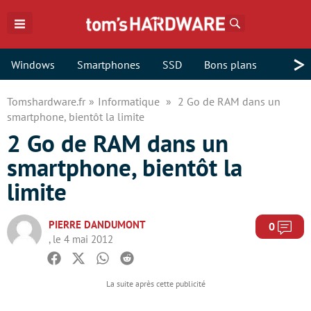
Rechercher
>
Windows
Smartphones
SSD
Bons plans
Tomshardware.fr
Informatique
2 Go de RAM dans un
smartphone, bientôt la limite
2 Go de RAM dans un
smartphone, bientôt la
limite
PIERRE DANDUMONT
Com
0
, le 4 mai 2012
Facebook
Twitter
Whatsapp
Reddit