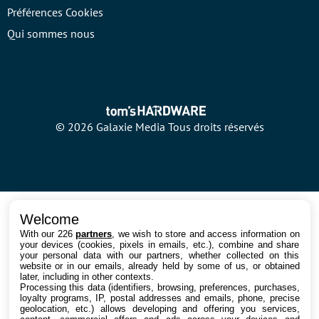
Préférences Cookies
Qui sommes nous
© 2026 Galaxie Media Tous droits réservés
Welcome
With our 226
partners
, we wish to store and access information on
your devices (cookies, pixels in emails, etc.), combine and share
your personal data with our partners, whether collected on this
website or in our emails, already held by some of us, or obtained
later, including in other contexts.
Processing this data (identifiers, browsing, preferences, purchases,
loyalty programs, IP, postal addresses and emails, phone, precise
geolocation, etc.) allows developing and offering you services,