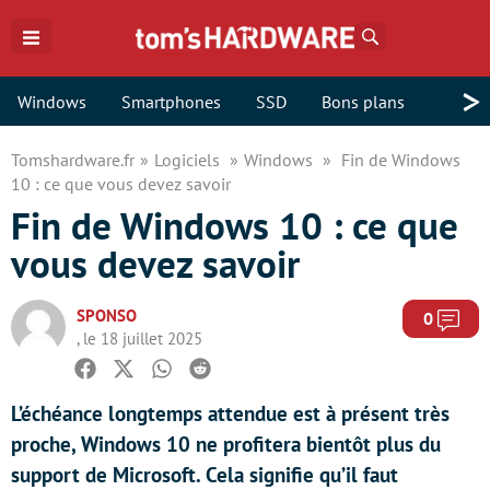
Rechercher
>
Windows
Smartphones
SSD
Bons plans
Tomshardware.fr
Logiciels
Windows
Fin de Windows
10 : ce que vous devez savoir
Fin de Windows 10 : ce que
vous devez savoir
SPONSO
Com
0
, le 18 juillet 2025
Facebook
Twitter
Whatsapp
Reddit
L’échéance longtemps attendue est à présent très
proche, Windows 10 ne profitera bientôt plus du
support de Microsoft. Cela signifie qu’il faut