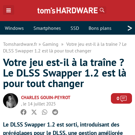
Rechercher
>
Windows
Smartphones
SSD
Bons plans
Tomshardware.fr
Gaming
Votre jeu est-il à la traîne ? Le
DLSS Swapper 1.2 est là pour tout changer
Votre jeu est-il à la traîne ?
Le DLSS Swapper 1.2 est là
pour tout changer
CHARLES GOUIN-PEYROT
Com
0
, le 14 juillet 2025
Facebook
Twitter
Whatsapp
Reddit
Le DLSS Swapper 1.2 est sorti, introduisant des
préréglages pour le DLSS, une gestion améliorée