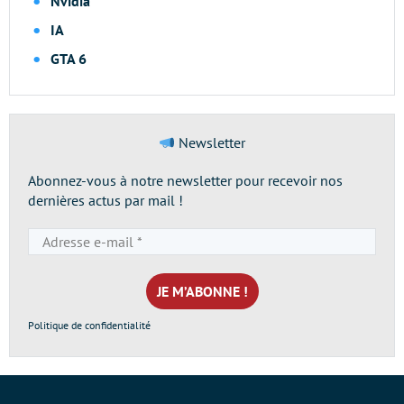
Nvidia
IA
GTA 6
Newsletter
Abonnez-vous à notre newsletter pour recevoir nos
dernières actus par mail !
Adresse
e-
mail
*
Politique de confidentialité