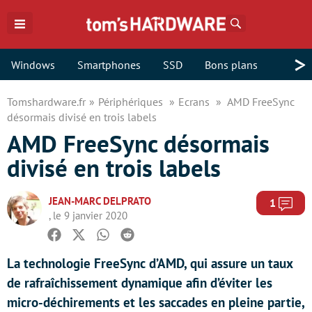
Rechercher
>
Windows
Smartphones
SSD
Bons plans
Tomshardware.fr
Périphériques
Ecrans
AMD FreeSync
désormais divisé en trois labels
AMD FreeSync désormais
divisé en trois labels
JEAN-MARC DELPRATO
Com
1
, le 9 janvier 2020
Facebook
Twitter
Whatsapp
Reddit
La technologie FreeSync d’AMD, qui assure un taux
de rafraîchissement dynamique afin d’éviter les
micro-déchirements et les saccades en pleine partie,