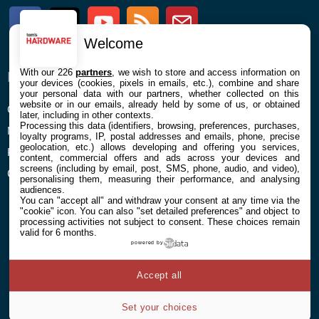
Facebook
Twitter
Youtube
RSS
Newsletter
Welcome
With our 226
partners
, we wish to store and access information on
ENTREPRISE
À PROPOS
your devices (cookies, pixels in emails, etc.), combine and share
your personal data with our partners, whether collected on this
website or in our emails, already held by some of us, or obtained
Confidentialité et Cookies
Contact
later, including in other contexts.
Processing this data (identifiers, browsing, preferences, purchases,
Mentions légales et CGU
loyalty programs, IP, postal addresses and emails, phone, precise
geolocation, etc.) allows developing and offering you services,
Préférences Cookies
content, commercial offers and ads across your devices and
screens (including by email, post, SMS, phone, audio, and video),
Qui sommes nous
personalising them, measuring their performance, and analysing
audiences.
You can "accept all" and withdraw your consent at any time via the
"cookie" icon
. You can also "set detailed preferences" and object to
processing activities not subject to consent. These choices remain
valid for 6 months.
powered by
© 2026 Galaxie Media Tous droits réservés
Accept all
Set your choices