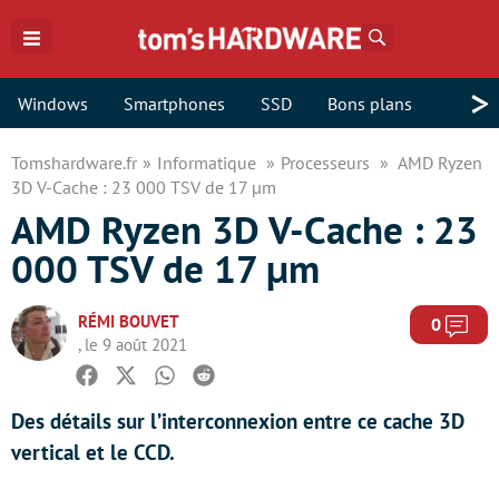
Rechercher
>
Windows
Smartphones
SSD
Bons plans
Tomshardware.fr
Informatique
Processeurs
AMD Ryzen
3D V-Cache : 23 000 TSV de 17 µm
AMD Ryzen 3D V-Cache : 23
000 TSV de 17 µm
RÉMI BOUVET
Com
0
, le 9 août 2021
Facebook
Twitter
Whatsapp
Reddit
Des détails sur l’interconnexion entre ce cache 3D
vertical et le CCD.