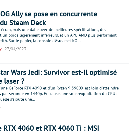
ROG Ally se pose en concurrente
 du Steam Deck
'écran, mais une dalle avec de meilleures spécifications, des
t un poids légèrement inférieurs, et un APU AMD plus performant
rith. Sur le papier, la console d'Asus met KO…
y
27/04/2023
Star Wars Jedi: Survivor est-il optimisé
e laser ?
'une GeForce RTX 4090 et d'un Ryzen 9 5900X est loin d'atteindre
s par seconde en 1440p. En cause, une sous-exploitation du CPU et
quelle s'ajoute une…
3
 RTX 4060 et RTX 4060 Ti : MSI