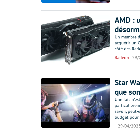
AMD : 
désorma
Un membre d'
acquérir un 
côté des Rad
Radeon
29/
Star Wa
que son
Une fois n'es
particulièrem
savoir, peut
budget pour
29/04/202