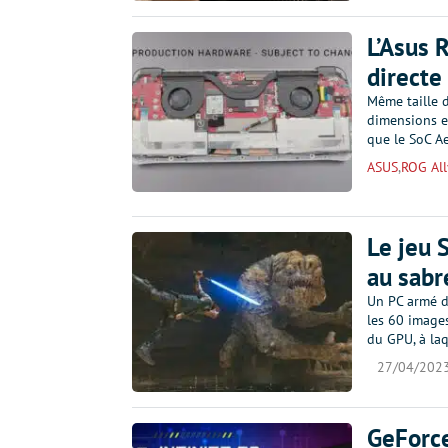
L’Asus 
directe
Même taille d
dimensions e
que le SoC Ae
ASUS
,
ROG All
Le jeu 
au sabr
Un PC armé d
les 60 image
du GPU, à la
27/04/202
GeForce