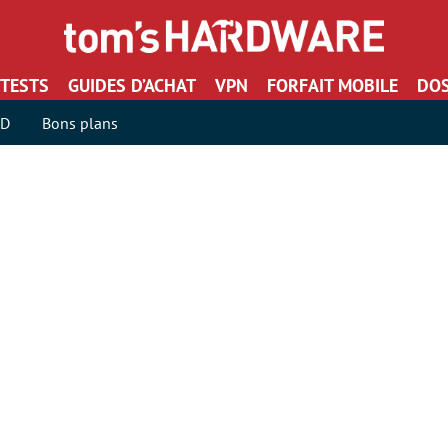
TESTS
GUIDES D’ACHAT
VPN
FORFAIT MOBILE
DOS
SD
Bons plans