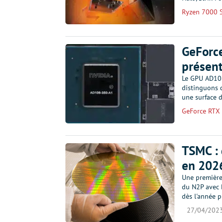
Ryzen 7000 S
GeForce
présen
Le GPU AD106
distinguons 
une surface 
GeForce RTX
TSMC : 
en 202
Une première 
du N2P avec B
dès l'année 
27/04/202