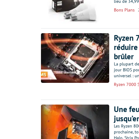
lieu de 34,99
Bons Plans
Ryzen 7
réduire
brûler
La plupart d
jour BIOS po
universel : u
Ryzen 7000 S
Une feu
jusqu’e
Les Ryzen 800
prochaine, to
Halo, Strix P