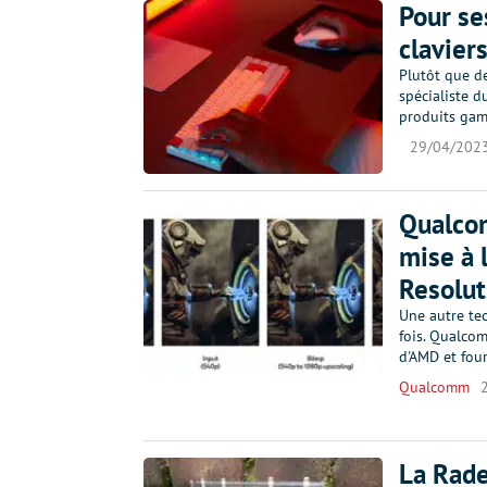
Pour se
clavier
Plutôt que d
spécialiste 
produits ga
29/04/202
Qualcom
mise à 
Resolut
Une autre te
fois. Qualco
d'AMD et four
Qualcomm
La Rade