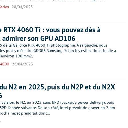
eries
28/04/2023
 RTX 4060 Ti : vous pouvez dès à
t admirer son GPU AD106
 de la GeForce RTX 4060 Ti photographié. À sa gauche, nous
des puces mémoire GDDR6 Samsung. Selon les estimations, le die a
d'environ 190 mm2.
 4000
28/04/2023
du N2 en 2025, puis du N2P et du N2X
6
version, le N2, en 2025, sans BPD (backside power delivery), puis
PD l'année suivante. De son côté, Intel prévoit de graver en 2 nm
prochaine, et prendrait donc…
3