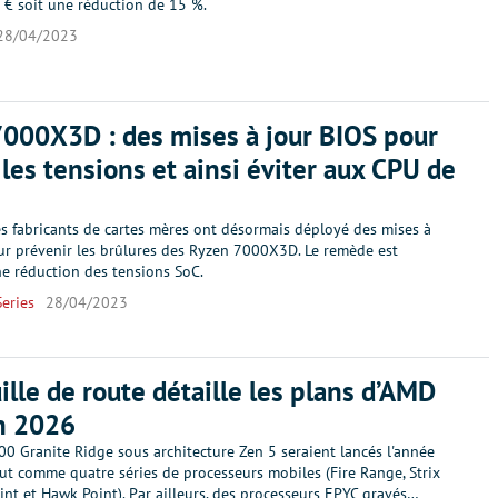
 € soit une réduction de 15 %.
28/04/2023
000X3D : des mises à jour BIOS pour
 les tensions et ainsi éviter aux CPU de
es fabricants de cartes mères ont désormais déployé des mises à
ur prévenir les brûlures des Ryzen 7000X3D. Le remède est
ne réduction des tensions SoC.
eries
28/04/2023
ille de route détaille les plans d’AMD
n 2026
0 Granite Ridge sous architecture Zen 5 seraient lancés l'année
ut comme quatre séries de processeurs mobiles (Fire Range, Strix
oint et Hawk Point). Par ailleurs, des processeurs EPYC gravés…