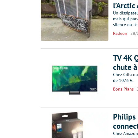
l’Arctic
Un dissipate
mais qui parv
silence ou l'
Radeon
28/
TV 4K Q
chute à
Chez Cdiscou
de 1076 €.
Bons Plans
Philips
connect
Chez Amazon,