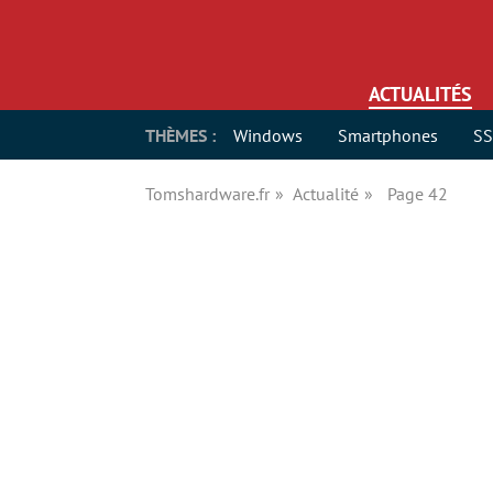
ACTUALITÉS
THÈMES :
Windows
Smartphones
S
Tomshardware.fr
Actualité
Page 42