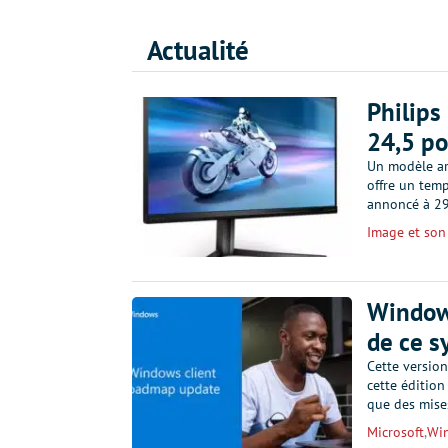
Actualité
Philips
24,5 po
Un modèle ar
offre un tem
annoncé à 29
Image et son
Windows
de ce s
Cette versio
cette édition 
que des mis
Microsoft
,
Wi