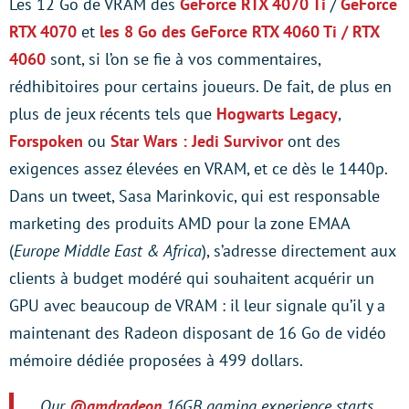
Les 12 Go de VRAM des
GeForce RTX 4070 Ti
/
GeForce
RTX 4070
et
les 8 Go des GeForce RTX 4060 Ti / RTX
4060
sont, si l’on se fie à vos commentaires,
rédhibitoires pour certains joueurs. De fait, de plus en
plus de jeux récents tels que
Hogwarts Legacy
,
Forspoken
ou
Star Wars : Jedi Survivor
ont des
exigences assez élevées en VRAM, et ce dès le 1440p.
Dans un tweet, Sasa Marinkovic, qui est responsable
marketing des produits AMD pour la zone EMAA
(
Europe Middle East & Africa
), s’adresse directement aux
clients à budget modéré qui souhaitent acquérir un
GPU avec beaucoup de VRAM : il leur signale qu’il y a
maintenant des Radeon disposant de 16 Go de vidéo
mémoire dédiée proposées à 499 dollars.
Our
@amdradeon
16GB gaming experience starts