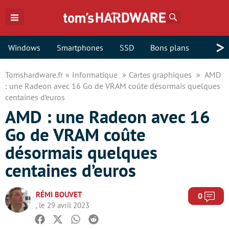
Rechercher
>
Windows
Smartphones
SSD
Bons plans
Tomshardware.fr
Informatique
Cartes graphiques
AMD
: une Radeon avec 16 Go de VRAM coûte désormais quelques
centaines d’euros
AMD : une Radeon avec 16
Go de VRAM coûte
désormais quelques
centaines d’euros
RÉMI BOUVET
Com
0
, le 29 avril 2023
Facebook
Twitter
Whatsapp
Reddit