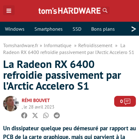
Rechercher
>
Windows
Smartphones
SSD
Bons plans
Tomshardware.fr
Informatique
Refroidissement
La
Radeon RX 6400 refroidie passivement par l’Arctic Accelero S1
La Radeon RX 6400
refroidie passivement par
l’Arctic Accelero S1
RÉMI BOUVET
Com
0
, le 28 avril 2023
Facebook
Twitter
Whatsapp
Reddit
Un dissipateur quelque peu démesuré par rapport au
PCB de la carte graphique, mais qui parvient à la