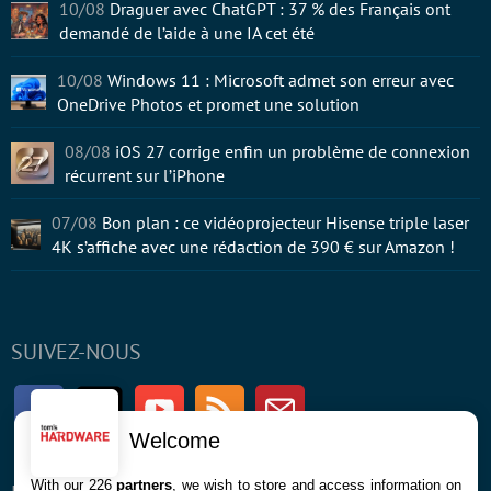
10/08
Draguer avec ChatGPT : 37 % des Français ont
demandé de l’aide à une IA cet été
10/08
Windows 11 : Microsoft admet son erreur avec
OneDrive Photos et promet une solution
08/08
iOS 27 corrige enfin un problème de connexion
récurrent sur l’iPhone
07/08
Bon plan : ce vidéoprojecteur Hisense triple laser
4K s’affiche avec une rédaction de 390 € sur Amazon !
SUIVEZ-NOUS
Facebook
Twitter
Youtube
RSS
Newsletter
Welcome
With our 226
partners
, we wish to store and access information on