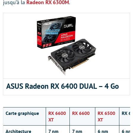
jusqu’à la
Radeon RX 6300M
.
ASUS Radeon RX 6400 DUAL – 4 Go
Carte graphique
RX 6600
RX 6600
RX 6500
RX 6
XT
XT
Architecture
7 nm
7 nm
6 nm
6 nm