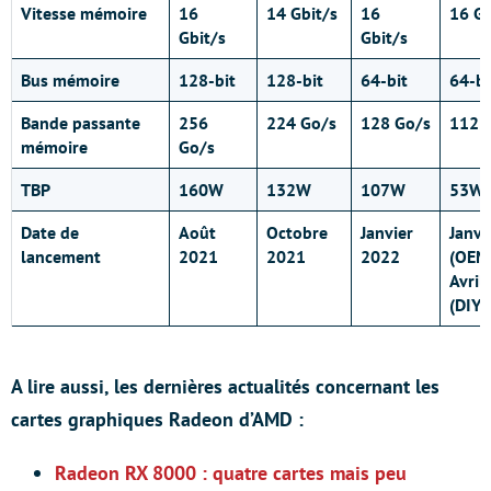
Vitesse mémoire
16
14 Gbit/s
16
16 Gb
Gbit/s
Gbit/s
Bus mémoire
128-bit
128-bit
64-bit
64-bi
Bande passante
256
224 Go/s
128 Go/s
112 
mémoire
Go/s
TBP
160W
132W
107W
53W
Date de
Août
Octobre
Janvier
Janvi
lancement
2021
2021
2022
(OEM
Avril
(DIY)
A lire aussi, les dernières actualités concernant les
cartes graphiques Radeon d’AMD :
Radeon RX 8000 : quatre cartes mais peu