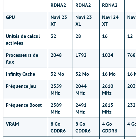
RDNA2
RDNA2
RDNA2
GPU
Navi 23
Navi 23
Navi 24
Navi 
XT
XL
XT
Unités de calcul
32
28
16
12
activées
Processeurs de
2048
1792
1024
768
flux
Infinity Cache
32 Mo
32 Mo
16 Mo
16 M
Fréquence jeu
2359
2044
2610
2039
MHz
MHz
MHz
Fréquence Boost
2589
2491
2815
2321
MHz
MHz
MHz
VRAM
8 Go
8 Go
4 Go
4 Go
GDDR6
GDDR6
GDDR6