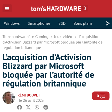
Rechercher
>
Windows
Smartphones
SSD
Bons plans
Tomshardware.fr
Gaming
Jeux-vidéo
L’acquisition
d’Activision Blizzard par Microsoft bloquée par l’autorité de
régulation britannique
L’acquisition d’Activision
Blizzard par Microsoft
bloquée par l’autorité de
régulation britannique
RÉMI BOUVET
Com
0
, le 26 avril 2023
Facebook
Twitter
Whatsapp
Reddit