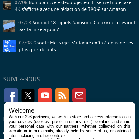
07/08
Bon plan : ce vidéoprojecteur Hisense triple laser
4K s’affiche avec une rédaction de 390 € sur Amazon !
07/08
Android 18 : quels Samsung Galaxy ne recevront
pas la mise à jour ?
07/08
Google Messages s’attaque enfin à deux de ses
plus gros défauts
SUIVEZ-NOUS
Facebook
Twitter
Youtube
RSS
Newsletter
Welcome
With our 226
partners
, we wish to store and access information on
ENTREPRISE
À PROPOS
your devices (cookies, pixels in emails, etc.), combine and share
your personal data with our partners, whether collected on this
website or in our emails, already held by some of us, or obtained
Confidentialité et Cookies
Contact
later, including in other contexts.