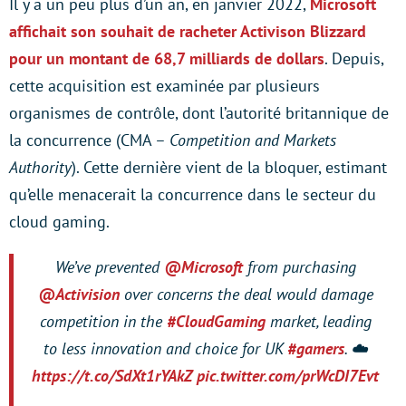
Il y a un peu plus d’un an, en janvier 2022,
Microsoft
affichait son souhait de racheter Activison Blizzard
pour un montant de 68,7 milliards de dollars
. Depuis,
cette acquisition est examinée par plusieurs
organismes de contrôle, dont l’autorité britannique de
la concurrence (CMA –
Competition and Markets
Authority
). Cette dernière vient de la bloquer, estimant
qu’elle menacerait la concurrence dans le secteur du
cloud gaming.
We’ve prevented
@Microsoft
from purchasing
@Activision
over concerns the deal would damage
competition in the
#CloudGaming
market, leading
to less innovation and choice for UK
#gamers
. ☁️
https://t.co/SdXt1rYAkZ
pic.twitter.com/prWcDI7Evt