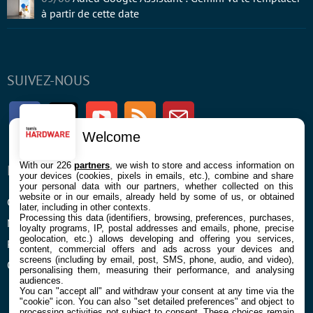
à partir de cette date
SUIVEZ-NOUS
Facebook
Twitter
Youtube
RSS
Newsletter
Welcome
With our 226
partners
, we wish to store and access information on
ENTREPRISE
À PROPOS
your devices (cookies, pixels in emails, etc.), combine and share
your personal data with our partners, whether collected on this
website or in our emails, already held by some of us, or obtained
Confidentialité et Cookies
Contact
later, including in other contexts.
Processing this data (identifiers, browsing, preferences, purchases,
Mentions légales et CGU
loyalty programs, IP, postal addresses and emails, phone, precise
geolocation, etc.) allows developing and offering you services,
Préférences Cookies
content, commercial offers and ads across your devices and
screens (including by email, post, SMS, phone, audio, and video),
Qui sommes nous
personalising them, measuring their performance, and analysing
audiences.
You can "accept all" and withdraw your consent at any time via the
"cookie" icon
. You can also "set detailed preferences" and object to
processing activities not subject to consent. These choices remain