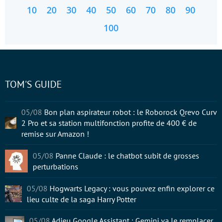
10
20
30
40
50
60
70
80
90
100
TOM'S GUIDE
05/08
Bon plan aspirateur robot : le Roborock Qrevo Curv
2 Pro et sa station multifonction profite de 400 € de
remise sur Amazon !
05/08
Panne Claude : le chatbot subit de grosses
perturbations
05/08
Hogwarts Legacy : vous pouvez enfin explorer ce
lieu culte de la saga Harry Potter
05/08
Adieu Google Assistant : Gemini va le remplacer