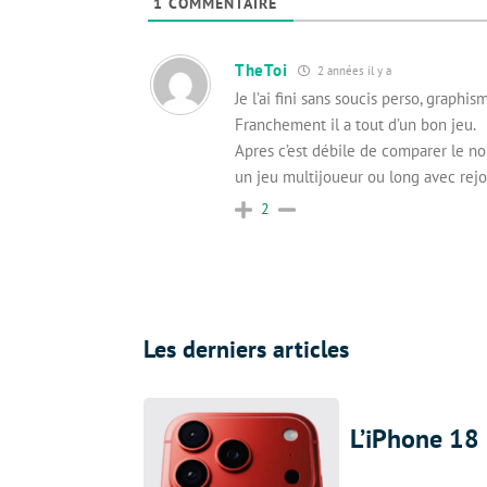
1
COMMENTAIRE
TheToi
2 années il y a
Je l’ai fini sans soucis perso, graph
Franchement il a tout d’un bon jeu.
Apres c’est débile de comparer le nom
un jeu multijoueur ou long avec rejo
2
Les derniers articles
L’iPhone 18 