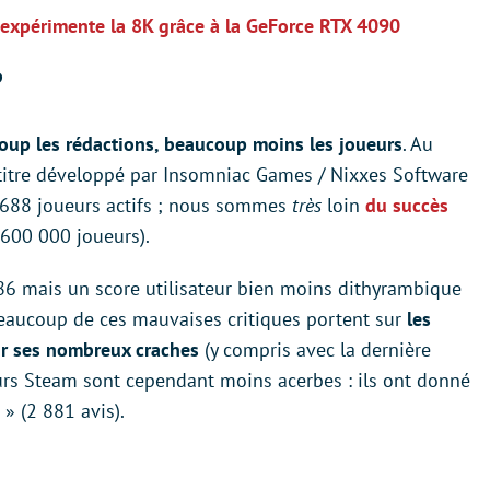
 expérimente la 8K grâce à la GeForce RTX 4090
?
up les rédactions, beaucoup moins les joueurs
. Au
titre développé par Insomniac Games / Nixxes Software
1688 joueurs actifs ; nous sommes
très
loin
du succès
600 000 joueurs).
e 86 mais un score utilisateur bien moins dithyrambique
beaucoup de ces mauvaises critiques portent sur
les
sur ses nombreux craches
(y compris avec la dernière
teurs Steam sont cependant moins acerbes : ils ont donné
 » (2 881 avis).