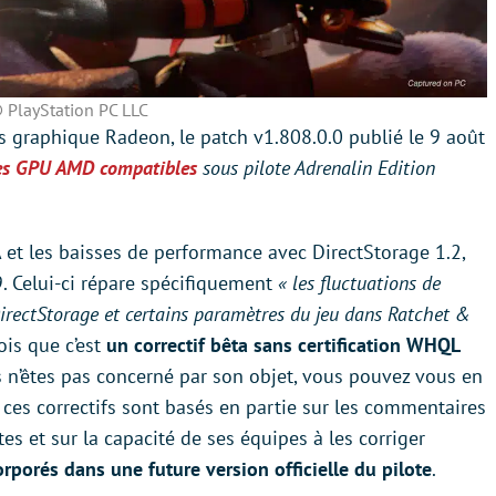
 PlayStation PC LLC
es graphique Radeon, le patch v1.808.0.0 publié le 9 août
r les GPU AMD compatibles
sous pilote Adrenalin Edition
 et les baisses de performance avec DirectStorage 1.2,
9. Celui-ci répare spécifiquement
« les fluctuations de
irectStorage et certains paramètres du jeu dans Ratchet &
ois que c’est
un correctif bêta sans certification WHQL
us n’êtes pas concerné par son objet, vous pouvez vous en
e ces correctifs sont basés en partie sur les commentaires
tes et sur la capacité de ses équipes à les corriger
orporés dans une future version officielle du pilote
.