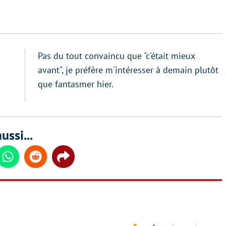
Pas du tout convaincu que "c'était mieux
avant", je préfère m'intéresser à demain plutôt
que fantasmer hier.
ussi...
din
Whatsapp
Reddit
Share