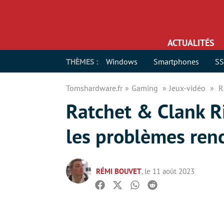
ACTUALITÉS
THÈMES :
Windows
Smartphones
S
Tomshardware.fr
Gaming
Jeux-vidéo
R
Ratchet & Clank Ri
les problèmes renc
RÉMI BOUVET
, le 11 août 2023
Facebook
Twitter
Whatsapp
Reddit