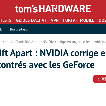
TESTS
GUIDES D’ACHAT
VPN
FORFAIT MOBILE
DOS
SD
Bons plans
atchet & Clank Rift Apart : NVIDIA corrige en urgence les problèm
ft Apart : NVIDIA corrige 
ontrés avec les GeForce
1