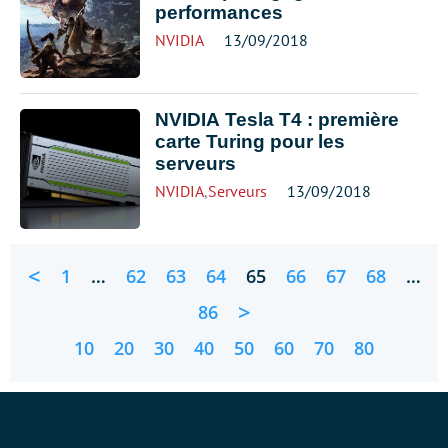
performances
NVIDIA
13/09/2018
NVIDIA Tesla T4 : première
carte Turing pour les
serveurs
NVIDIA
,
Serveurs
13/09/2018
<
1
…
62
63
64
65
66
67
68
…
>
86
10
20
30
40
50
60
70
80