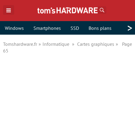
Rechercher
>
Windows
Smartphones
SSD
Bons plans
Tomshardware.fr
Informatique
Cartes graphiques
Page
65