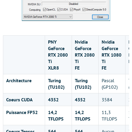
PNY
Nvidia
Nvidia
N
GeForce
GeForce
GeForce
G
RTX 2080
RTX 2080
RTX 1080
R
Ti
Ti
Ti
F
XLR8
FE
FE
Architecture
Turing
Turing
Pascal
T
(TU102)
(TU102)
(GP102)
(
Coeurs CUDA
4352
4352
3584
2
Puissance FP32
14,2
14,2
11,3
1
TFLOPS
TFLOPS
TFLOPS
T
Coeurs Tensor
544
544
Aucun
3