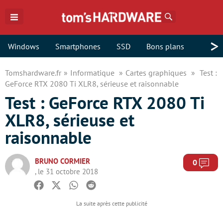
Rechercher
>
Windows
Smartphones
SSD
Bons plans
Tomshardware.fr
Informatique
Cartes graphiques
Test :
GeForce RTX 2080 Ti XLR8, sérieuse et raisonnable
Test : GeForce RTX 2080 Ti
XLR8, sérieuse et
raisonnable
BRUNO CORMIER
Com
0
, le 31 octobre 2018
Facebook
Twitter
Whatsapp
Reddit