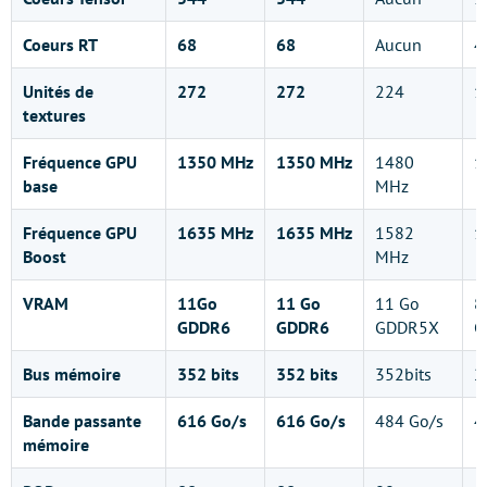
Coeurs RT
68
68
Aucun
4
Unités de
272
272
224
1
textures
Fréquence GPU
1350 MHz
1350 MHz
1480
1
base
MHz
Fréquence GPU
1635 MHz
1635 MHz
1582
1
Boost
MHz
VRAM
11Go
11 Go
11 Go
8
GDDR6
GDDR6
GDDR5X
G
Bus mémoire
352 bits
352
bits
352bits
2
Bande passante
616 Go/s
616 Go/s
484 Go/s
4
mémoire