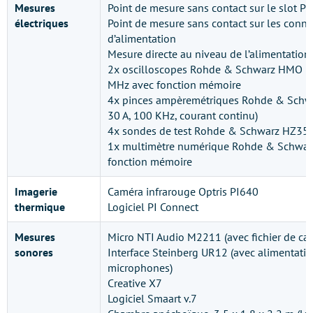
Mesures
Point de mesure sans contact sur le slot PCI
électriques
Point de mesure sans contact sur les conne
d’alimentation
Mesure directe au niveau de l’alimentation
2x oscilloscopes Rohde & Schwarz HMO 3
MHz avec fonction mémoire
4x pinces ampèremétriques Rohde & Schw
30 A, 100 KHz, courant continu)
4x sondes de test Rohde & Schwarz HZ355
1x multimètre numérique Rohde & Schwar
fonction mémoire
Imagerie
Caméra infrarouge Optris PI640
thermique
Logiciel PI Connect
Mesures
Micro NTI Audio M2211 (avec fichier de cal
sonores
Interface Steinberg UR12 (avec alimentati
microphones)
Creative X7
Logiciel Smaart v.7