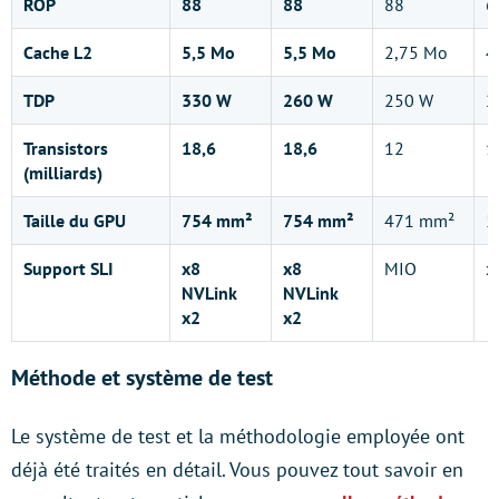
ROP
88
88
88
6
Cache L2
5,5 Mo
5,5 Mo
2,75 Mo
4
TDP
330 W
260 W
250 W
2
Transistors
18,6
18,6
12
1
(milliards)
Taille du GPU
754 mm²
754 mm²
471 mm²
5
Support SLI
x8
x8
MIO
x
NVLink
NVLink
x2
x2
Méthode et système de test
Le système de test et la méthodologie employée ont
déjà été traités en détail. Vous pouvez tout savoir en