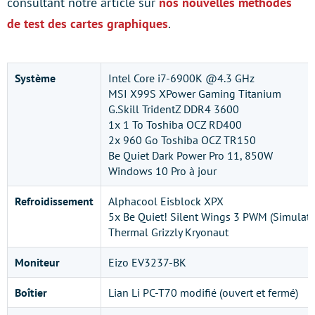
consultant notre article sur
nos nouvelles méthodes
de test des cartes graphiques
.
Système
Intel Core i7-6900K @4.3 GHz
MSI X99S XPower Gaming Titanium
G.Skill TridentZ DDR4 3600
1x 1 To Toshiba OCZ RD400
2x 960 Go Toshiba OCZ TR150
Be Quiet Dark Power Pro 11, 850W
Windows 10 Pro à jour
Refroidissement
Alphacool Eisblock XPX
5x Be Quiet! Silent Wings 3 PWM (Simulatio
Thermal Grizzly Kryonaut
Moniteur
Eizo EV3237-BK
Boîtier
Lian Li PC-T70 modifié (ouvert et fermé)