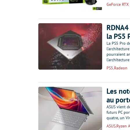
GeForce RTX
RDNA4 v
la PS5 
La PS5 Pro de
l’architectu
pourraient am
l’architectur
PS5
,
Radeon
Les not
au porte
ASUS vient d
futurs PC por
quatre, un V
ASUS
,
Ryzen A