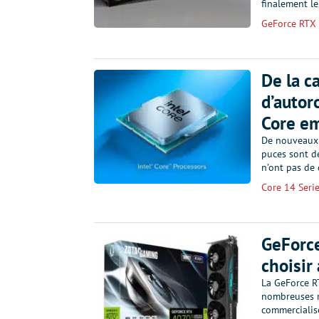
finalement l
GeForce RTX
De la c
d’autor
Core e
De nouveaux 
puces sont de
n’ont pas de 
Core 14 Seri
GeForce
choisir 
La GeForce R
nombreuses r
commercialisé