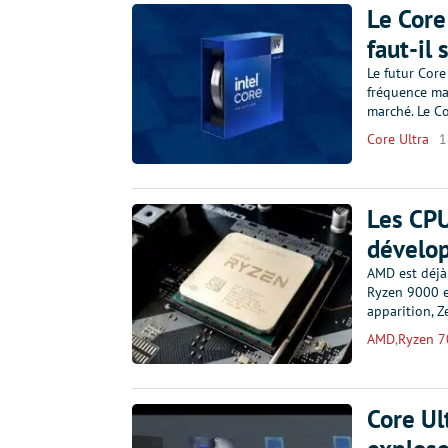
Le Core
faut-il 
Le futur Core
fréquence ma
marché. Le Co
Core Ultra
1
Les CPU
dévelo
AMD est déjà 
Ryzen 9000 et
apparition, Z
AMD
,
Ryzen 7
Core Ul