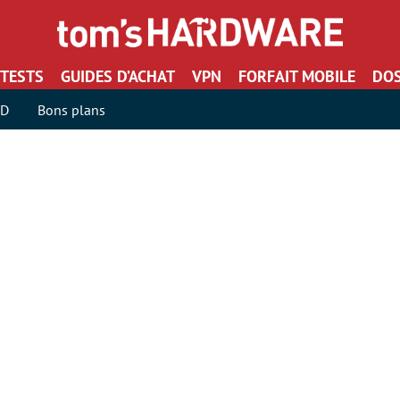
TESTS
GUIDES D’ACHAT
VPN
FORFAIT MOBILE
DOS
SD
Bons plans