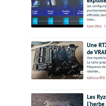
explose
Les configur
provisoireme
officielle, s
Intel…
Core Ultra
1
Une RT
de VRAM
Une mystérie
La carte grap
fréquence de
rabotée…
GeForce RTX
Les Ryz
l’herbe 