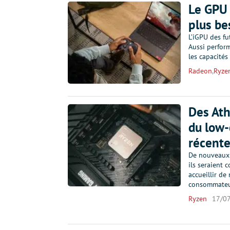
Le GPU 
plus be
L’iGPU des fu
Aussi perfor
les capacités
Radeon
,
Ryzen
Des Ath
du low-
récent
De nouveaux 
ils seraient 
accueillir de
consommate
Ryzen
17/0