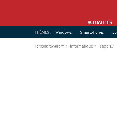
ACTUALITÉS
THÈMES :
Windows
Smartphones
S
Tomshardware.fr
Informatique
Page 17