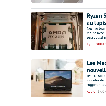
Ryzen 9
au tap
C’est au tou
réalisé avec 
serait aussi
Ryzen 9000 S
Les Mac
nouvell
Les MacBook 
modules de c
suggérant qu'
Apple
17/0