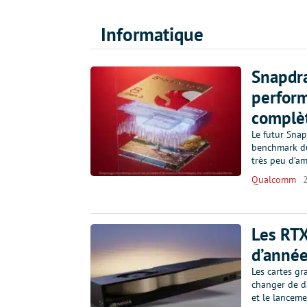
Informatique
Snapdra
perform
complèt
Le futur Sna
benchmark du
très peu d’a
Qualcomm
Les RTX
d’année
Les cartes g
changer de da
et le lanceme