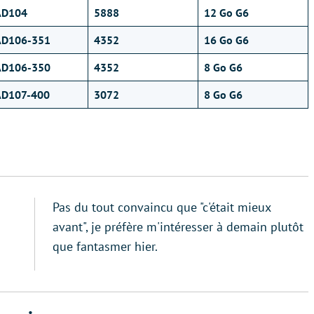
AD104
5888
12 Go G6
AD106-351
4352
16 Go G6
AD106-350
4352
8 Go G6
AD107-400
3072
8 Go G6
Pas du tout convaincu que "c'était mieux
avant", je préfère m'intéresser à demain plutôt
que fantasmer hier.