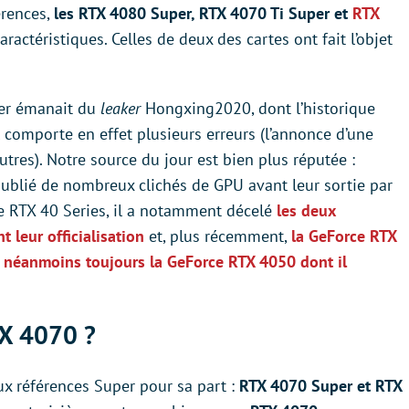
férences,
les RTX 4080 Super, RTX 4070 Ti Super et
RTX
aractéristiques. Celles de deux des cartes ont fait l’objet
ier émanait du
leaker
Hongxing2020, dont l’historique
Il comporte en effet plusieurs erreurs (l’annonce d’une
res). Notre source du jour est bien plus réputée :
ublié de nombreux clichés de GPU avant leur sortie par
ce RTX 40 Series, il a notamment décelé
les deux
 leur officialisation
et, plus récemment,
la GeForce RTX
 néanmoins toujours la GeForce RTX 4050 dont il
TX 4070 ?
x références Super pour sa part :
RTX 4070 Super et RTX