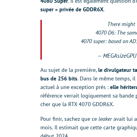
4080 Super
. Il est également question d
super » privée de GDDR6X
.
There might 
4070 D6: The same
4070 super: based on AD
— MEGAsizeGPU
Au sujet de la première,
le divulgateur 
bus de 256 bits
. Dans le même temps, i
actuel à une exception près :
elle hérite
référence verrait logiquement sa bande 
cher que la RTX 4070 GDDR6X.
Pour finir, sachez que ce
leaker
avait lui 
mois. Il estimait que cette carte graphi
début 2024.