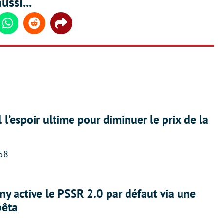
ussi...
din
Whatsapp
Reddit
Share
l l’espoir ultime pour diminuer le prix de la
:58
ny active le PSSR 2.0 par défaut via une
bêta