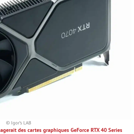
© Igor’s LAB
agerait des cartes graphiques GeForce RTX 40 Series