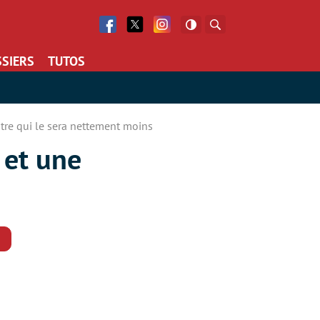
Facebook
Twitter
Facebook
Rechercher
SIERS
TUTOS
tre qui le sera nettement moins
 et une
Commentaires