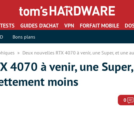
TESTS
GUIDES D’ACHAT
VPN
FORFAIT MOBILE
DOS
SD
Bons plans
aphiques
Deux nouvelles RTX 4070 à venir, une Super, et une au
X 4070 à venir, une Super,
nettement moins
0