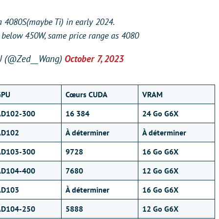
a 4080S(maybe Ti) in early 2024.
 below 450W, same price range as 4080
U (@Zed__Wang)
October 7, 2023
GPU
Cœurs CUDA
VRAM
AD102-300
16 384
24 Go G6X
AD102
À déterminer
À déterminer
AD103-300
9728
16 Go G6X
AD104-400
7680
12 Go G6X
AD103
À déterminer
16 Go G6X
AD104-250
5888
12 Go G6X