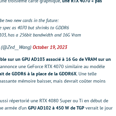
’une troisième carte graphique,
une RTX 4070 « pas
be two new cards in the future:
 spec as 4070 but shrinks to GDDR6
103, has a 256bit bandwidth and 16G Vram
 (@Zed__Wang)
October 19, 2023
table sur un GPU AD103 associé à 16 Go de VRAM sur un
l annonce une GeForce RTX 4070 similaire au modèle
rait de GDDR6 à la place de la GDDR6X
. Une telle
passante mémoire baisser, mais devrait coûter moins
aussi répertorié une RTX 4080 Super ou Ti en début de
que armée d’un
GPU AD102 à 450 W de TGP
verrait le jour