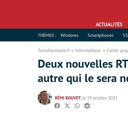
ACTUALITÉS
THÈMES :
Windows
Smartphones
S
Tomshardware.fr
Informatique
Cartes gr
Deux nouvelles RT
autre qui le sera 
RÉMI BOUVET
, le 19 octobre 2023
Facebook
Twitter
Whatsapp
Reddit