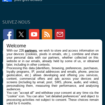
SUIVEZ-NOUS
Facebook
Twitter
Youtube
RSS
Newsletter
Welcome
With our 226
partners
, we wish to store and access information on
ENTREPRISE
À PROPOS
your devices (cookies, pixels in emails, etc.), combine and share
your personal data with our partners, whether collected on this
website or in our emails, already held by some of us, or obtained
Confidentialité et Cookies
Contact
later, including in other contexts.
Processing this data (identifiers, browsing, preferences, purchases,
Mentions légales et CGU
loyalty programs, IP, postal addresses and emails, phone, precise
geolocation, etc.) allows developing and offering you services,
Préférences Cookies
content, commercial offers and ads across your devices and
screens (including by email, post, SMS, phone, audio, and video),
Qui sommes nous
personalising them, measuring their performance, and analysing
audiences.
You can "accept all" and withdraw your consent at any time via the
"cookie" icon
. You can also "set detailed preferences" and object to
processing activities not subject to consent. These choices remain
valid for 6 months.