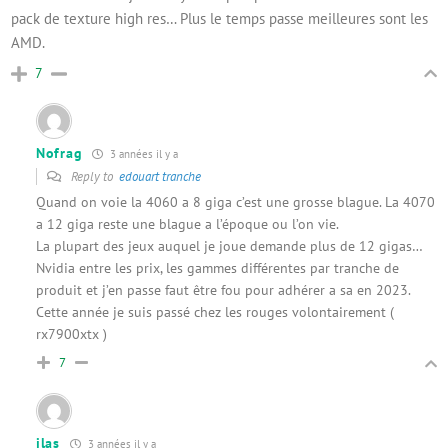
pack de texture high res… Plus le temps passe meilleures sont les
AMD.
7
Nofrag
3 années il y a
Reply to
edouart tranche
Quand on voie la 4060 a 8 giga c’est une grosse blague. La 4070
a 12 giga reste une blague a l’époque ou l’on vie.
La plupart des jeux auquel je joue demande plus de 12 gigas…
Nvidia entre les prix, les gammes différentes par tranche de
produit et j’en passe faut être fou pour adhérer a sa en 2023.
Cette année je suis passé chez les rouges volontairement (
rx7900xtx )
7
ilas
3 années il y a