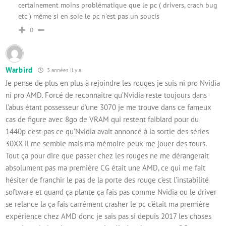
certainement moins problématique que le pc ( drivers, crach bug
etc ) même si en soie le pc n’est pas un soucis
0
Warbird
3 années il y a
Je pense de plus en plus à rejoindre les rouges je suis ni pro Nvidia
ni pro AMD. Forcé de reconnaître qu’Nvidia reste toujours dans
l’abus étant possesseur d’une 3070 je me trouve dans ce fameux
cas de figure avec 8go de VRAM qui restent faiblard pour du
1440p c’est pas ce qu’Nvidia avait annoncé à la sortie des séries
30XX il me semble mais ma mémoire peux me jouer des tours.
Tout ça pour dire que passer chez les rouges ne me dérangerait
absolument pas ma première CG était une AMD, ce qui me fait
hésiter de franchir le pas de la porte des rouge c’est l’instabilité
software et quand ça plante ça fais pas comme Nvidia ou le driver
se relance la ça fais carrément crasher le pc c’était ma première
expérience chez AMD donc je sais pas si depuis 2017 les choses