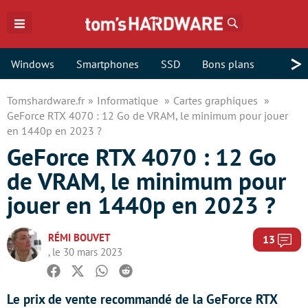
Rechercher
>
Windows
Smartphones
SSD
Bons plans
Tomshardware.fr
Informatique
Cartes graphiques
GeForce RTX 4070 : 12 Go de VRAM, le minimum pour jouer
en 1440p en 2023 ?
GeForce RTX 4070 : 12 Go
de VRAM, le minimum pour
jouer en 1440p en 2023 ?
RÉMI BOUVET
Com
13
, le 30 mars 2023
Facebook
Twitter
Whatsapp
Reddit
Le prix de vente recommandé de la GeForce RTX