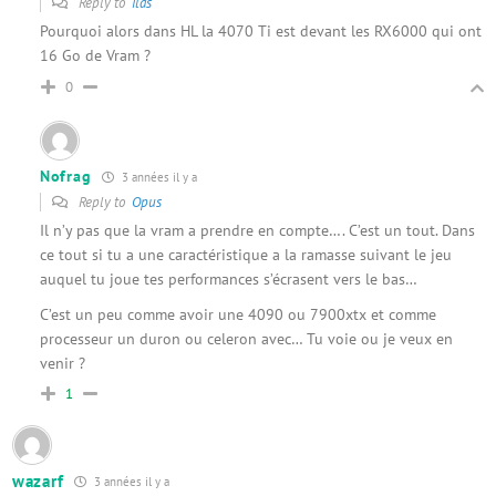
Reply to
ilas
Pourquoi alors dans HL la 4070 Ti est devant les RX6000 qui ont
16 Go de Vram ?
0
Nofrag
3 années il y a
Reply to
Opus
Il n’y pas que la vram a prendre en compte…. C’est un tout. Dans
ce tout si tu a une caractéristique a la ramasse suivant le jeu
auquel tu joue tes performances s’écrasent vers le bas…
C’est un peu comme avoir une 4090 ou 7900xtx et comme
processeur un duron ou celeron avec… Tu voie ou je veux en
venir ?
1
wazarf
3 années il y a