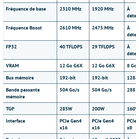
Fréquence de base
2310 MHz
1920 MHz
À
déter
Fréquence Boost
2610 MHz
2475 MHz
À
déter
FP32
40 TFLOPS
29 TFLOPS
À
déter
VRAM
12 Go G6X
12 Go G6X
8 Go
Bus mémoire
192-bit
192-bit
128-b
Bande passante
504 Go/s
504 Go/s
288 
mémoire
TGP
285W
200W
160
Interface
PCIe Gen4
PCIe Gen4
PCIe
x16
x16
x8