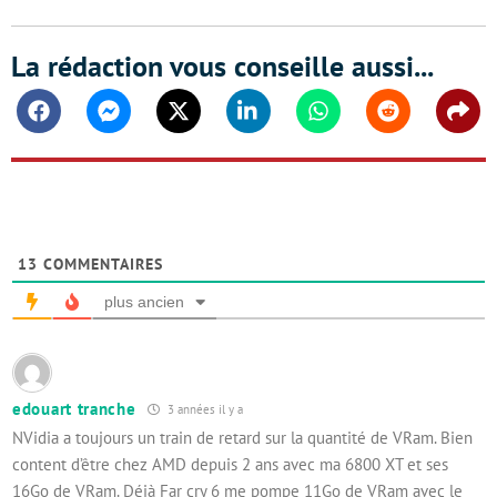
La rédaction vous conseille aussi...
Facebook
Messenger
Twitter
Linkedin
Whatsapp
Reddit
Shar
13
COMMENTAIRES
plus ancien
edouart tranche
3 années il y a
NVidia a toujours un train de retard sur la quantité de VRam. Bien
content d’être chez AMD depuis 2 ans avec ma 6800 XT et ses
16Go de VRam. Déjà Far cry 6 me pompe 11Go de VRam avec le