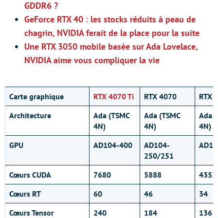
GDDR6 ?
GeForce RTX 40 : les stocks réduits à peau de
chagrin, NVIDIA ferait de la place pour la suite
Une RTX 3050 mobile basée sur Ada Lovelace,
NVIDIA aime vous compliquer la vie
Carte graphique
RTX 4070 Ti
RTX 4070
RTX 4
Architecture
Ada (TSMC
Ada (TSMC
Ada 
4N)
4N)
4N)
GPU
AD104-400
AD104-
AD10
250/251
Cœurs CUDA
7680
5888
4352
Cœurs RT
60
46
34
Cœurs Tensor
240
184
136