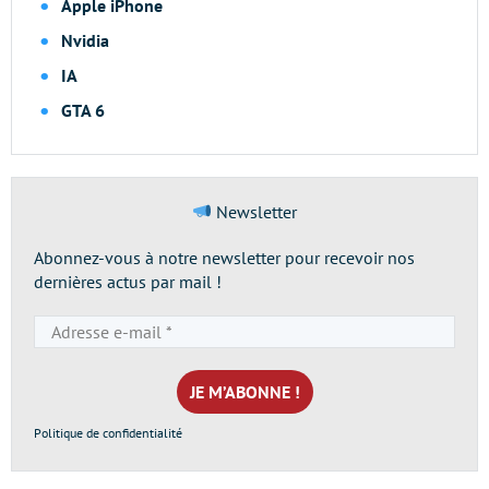
Apple iPhone
Nvidia
IA
GTA 6
Newsletter
Abonnez-vous à notre newsletter pour recevoir nos
dernières actus par mail !
Adresse
e-
mail
*
Politique de confidentialité