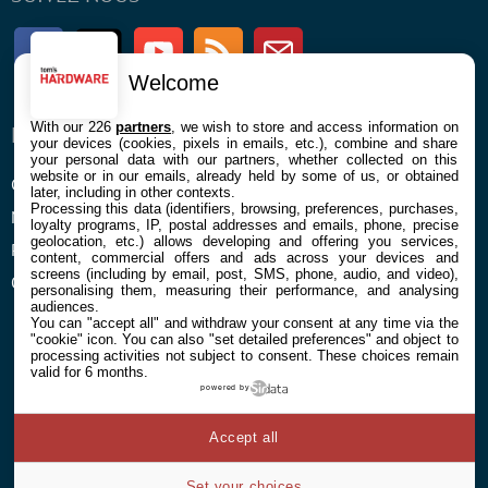
Facebook
Twitter
Youtube
RSS
Newsletter
Welcome
With our 226
partners
, we wish to store and access information on
ENTREPRISE
À PROPOS
your devices (cookies, pixels in emails, etc.), combine and share
your personal data with our partners, whether collected on this
website or in our emails, already held by some of us, or obtained
Confidentialité et Cookies
Contact
later, including in other contexts.
Processing this data (identifiers, browsing, preferences, purchases,
Mentions légales et CGU
loyalty programs, IP, postal addresses and emails, phone, precise
geolocation, etc.) allows developing and offering you services,
Préférences Cookies
content, commercial offers and ads across your devices and
screens (including by email, post, SMS, phone, audio, and video),
Qui sommes nous
personalising them, measuring their performance, and analysing
audiences.
You can "accept all" and withdraw your consent at any time via the
"cookie" icon
. You can also "set detailed preferences" and object to
processing activities not subject to consent. These choices remain
valid for 6 months.
powered by
© 2026 Galaxie Media Tous droits réservés
Accept all
Set your choices