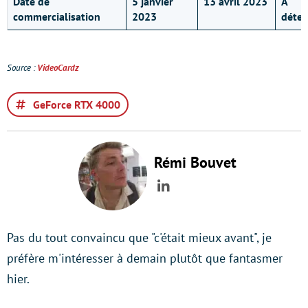
Date de
5 janvier
13 avril 2023
À
commercialisation
2023
déter
Source :
VideoCardz
GeForce RTX 4000
Rémi Bouvet
LinkedIn
Pas du tout convaincu que "c'était mieux avant", je
préfère m'intéresser à demain plutôt que fantasmer
hier.