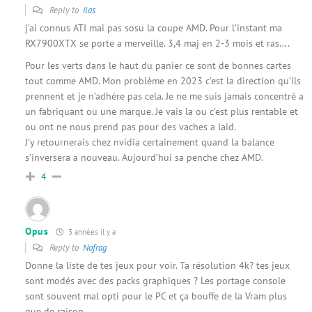
Reply to
ilas
j’ai connus ATI mai pas sosu la coupe AMD. Pour l’instant ma
RX7900XTX se porte a merveille. 3,4 maj en 2-3 mois et ras….
Pour les verts dans le haut du panier ce sont de bonnes cartes
tout comme AMD. Mon problème en 2023 c’est la direction qu’ils
prennent et je n’adhère pas cela. Je ne me suis jamais concentré a
un fabriquant ou une marque. Je vais la ou c’est plus rentable et
ou ont ne nous prend pas pour des vaches a laid.
J’y retournerais chez nvidia certainement quand la balance
s’inversera a nouveau. Aujourd’hui sa penche chez AMD.
4
Opus
3 années il y a
Reply to
Nofrag
Donne la liste de tes jeux pour voir. Ta résolution 4k? tes jeux
sont modés avec des packs graphiques ? Les portage console
sont souvent mal opti pour le PC et ça bouffe de la Vram plus
que de raison.