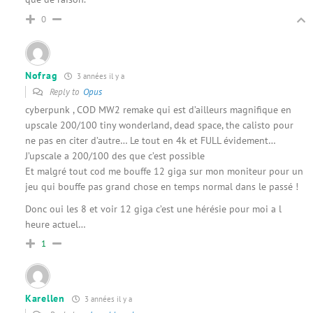
0
Nofrag
3 années il y a
Reply to
Opus
cyberpunk , COD MW2 remake qui est d’ailleurs magnifique en
upscale 200/100 tiny wonderland, dead space, the calisto pour
ne pas en citer d’autre… Le tout en 4k et FULL évidement…
J’upscale a 200/100 des que c’est possible
Et malgré tout cod me bouffe 12 giga sur mon moniteur pour un
jeu qui bouffe pas grand chose en temps normal dans le passé !
Donc oui les 8 et voir 12 giga c’est une hérésie pour moi a l
heure actuel…
1
Karellen
3 années il y a