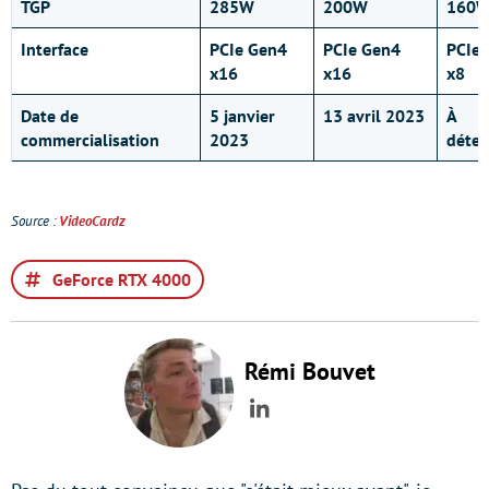
TGP
285W
200W
160
Interface
PCIe Gen4
PCIe Gen4
PCIe
x16
x16
x8
Date de
5 janvier
13 avril 2023
À
commercialisation
2023
déter
Source :
VideoCardz
GeForce RTX 4000
Rémi Bouvet
LinkedIn