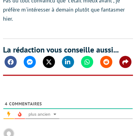
Pas du tout convaincu que "c'était mieux avant", je
préfère m'intéresser à demain plutôt que fantasmer
hier.
La rédaction vous conseille aussi...
Facebook
Messenger
Twitter
Linkedin
Whatsapp
Reddit
Shar
4
COMMENTAIRES
plus ancien