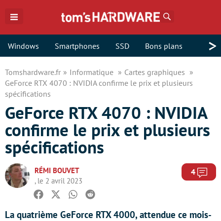
Rechercher
>
Windows
Smartphones
SSD
Bons plans
Tomshardware.fr
Informatique
Cartes graphiques
GeForce RTX 4070 : NVIDIA confirme le prix et plusieurs
spécifications
GeForce RTX 4070 : NVIDIA
confirme le prix et plusieurs
spécifications
RÉMI BOUVET
Com
4
, le 2 avril 2023
Facebook
Twitter
Whatsapp
Reddit
La quatrième GeForce RTX 4000, attendue ce mois-