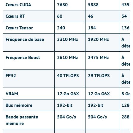
Cœurs CUDA
7680
5888
4352
Cœurs RT
60
46
34
Cœurs Tensor
240
184
136
Fréquence de base
2310 MHz
1920 MHz
À
déter
Fréquence Boost
2610 MHz
2475 MHz
À
déter
FP32
40 TFLOPS
29 TFLOPS
À
déter
VRAM
12 Go G6X
12 Go G6X
8 Go
Bus mémoire
192-bit
192-bit
128-b
Bande passante
504 Go/s
504 Go/s
288 
mémoire