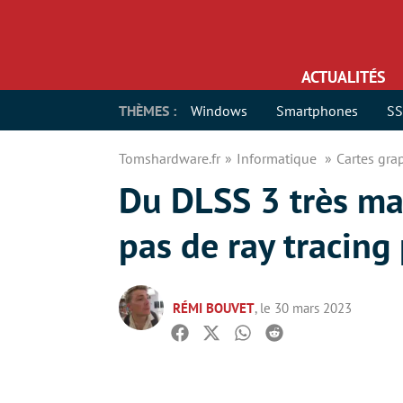
ACTUALITÉS
THÈMES :
Windows
Smartphones
S
Tomshardware.fr
Informatique
Cartes gr
Du DLSS 3 très ma
pas de ray tracing
RÉMI BOUVET
, le 30 mars 2023
Facebook
Twitter
Whatsapp
Reddit