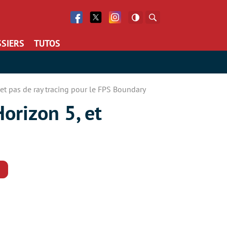
Facebook
Twitter
Facebook
Rechercher
SIERS
TUTOS
t pas de ray tracing pour le FPS Boundary
orizon 5, et
Commentaires