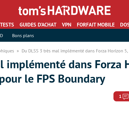
TESTS
GUIDES D’ACHAT
VPN
FORFAIT MOBILE
DOS
SD
Bons plans
aphiques
Du DLSS 3 très mal implémenté dans Forza Horizon 5, e
l implémenté dans Forza H
 pour le FPS Boundary
1