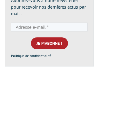
Abonnez-vous à notre newsletter
pour recevoir nos dernières actus par
mail !
Adresse
e-
mail
*
Politique de confidentialité