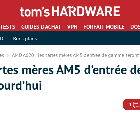
TESTS
GUIDES D’ACHAT
VPN
FORFAIT MOBILE
DOS
SD
Bons plans
res
AMD A620 : les cartes mères AM5 d’entrée de gamme seront 
rtes mères AM5 d’entrée 
ourd’hui
1