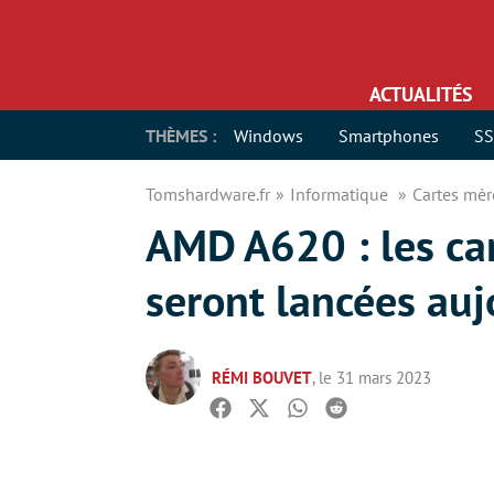
ACTUALITÉS
THÈMES :
Windows
Smartphones
S
Tomshardware.fr
Informatique
Cartes mè
AMD A620 : les ca
seront lancées auj
RÉMI BOUVET
, le 31 mars 2023
Facebook
Twitter
Whatsapp
Reddit