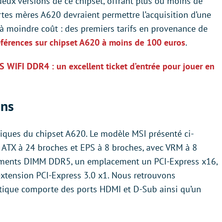
eux versions de ce chipset, offrant plus ou moins de
artes mères A620 devraient permettre l’acquisition d’une
 moindre coût : des premiers tarifs en provenance de
éférences sur chipset A620 à moins de 100 euros
.
WIFI DDR4 : un excellent ticket d’entrée pour jouer en
ons
tiques du chipset A620. Le modèle MSI présenté ci-
 ATX à 24 broches et EPS à 8 broches, avec VRM à 8
ements DIMM DDR5, un emplacement un PCI-Express x16,
xtension PCI-Express 3.0 x1. Nous retrouvons
tique comporte des ports HDMI et D-Sub ainsi qu’un