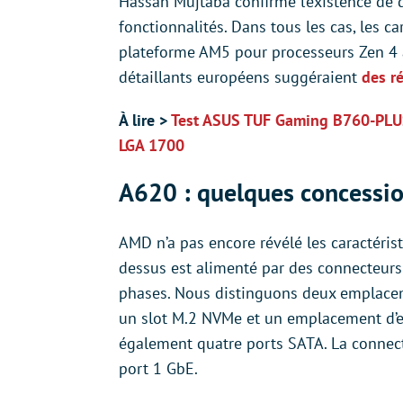
Hassan Mujtaba confirme l’existence de d
fonctionnalités. Dans tous les cas, les c
plateforme AM5 pour processeurs Zen 4 à
détaillants européens suggéraient
des r
À lire >
Test ASUS TUF Gaming B760-PLUS 
LGA 1700
A620 : quelques concessi
AMD n’a pas encore révélé les caractéris
dessus est alimenté par des connecteurs
phases. Nous distinguons deux emplac
un slot M.2 NVMe et un emplacement d’e
également quatre ports SATA. La connec
port 1 GbE.