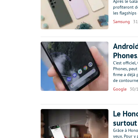
Après le Gala
profiteront d
les flagships
Samsung
31
Android
Phones,
C’est officie
Phones, peut
firme a déjà 
de contourn
Google
30/
Le Hono
surtout 
Grâce à Honor
yeux. Pour y 