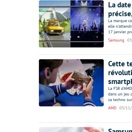
La date
précise
La marque cor
elle n'attend
17 janvier p
Samsung
03
Cette t
révolut
smartp
La FSR d'AMD
dans un jeu 
sa techno su
AMD
03/11
Samsung