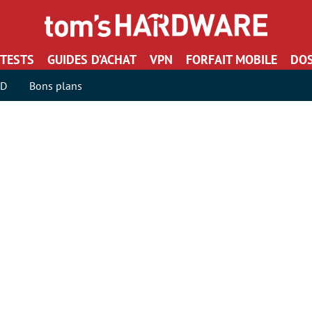
TESTS
GUIDES D’ACHAT
VPN
FORFAIT MOBILE
DOS
SD
Bons plans