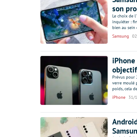
son pro
Le choix de 
inquiéter : f
bien au sein
Samsung
02
iPhone 
objecti
Prévus pour 
verre moulé p
poids, cela d
iPhone
31/
Android
Samsun