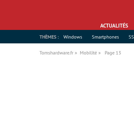
ACTUALITÉS
THÈMES :
Windows
Smartphones
S
Tomshardware.fr
Mobilité
Page 13