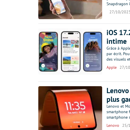
Snapdragon 
27/10/202
iOS 17.
intime
Grâce à Apple
par écrit. Po
des visuels e
Apple
27/1
Lenovo 
plus ga
Lenovo et Mo
smartphone f
smartphone s
Lenovo
25/