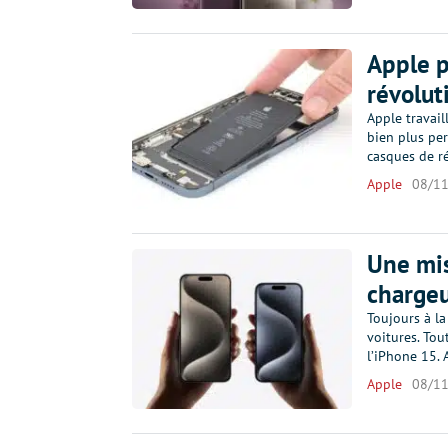
Apple p
révolut
Apple travail
bien plus per
casques de r
Apple
08/1
Une mis
charge
Toujours à la
voitures. Tou
l’iPhone 15. 
Apple
08/1