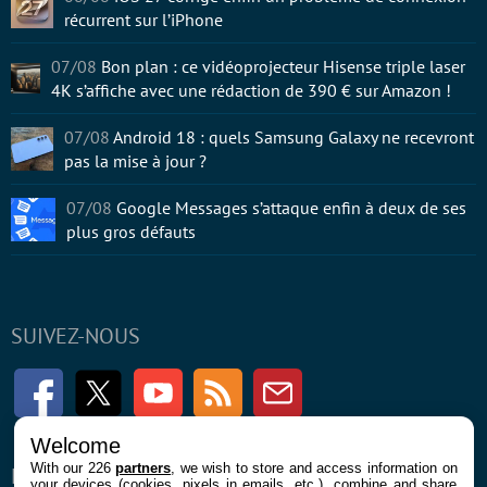
récurrent sur l’iPhone
07/08
Bon plan : ce vidéoprojecteur Hisense triple laser
4K s’affiche avec une rédaction de 390 € sur Amazon !
07/08
Android 18 : quels Samsung Galaxy ne recevront
pas la mise à jour ?
07/08
Google Messages s’attaque enfin à deux de ses
plus gros défauts
SUIVEZ-NOUS
Facebook
Twitter
Youtube
RSS
Newsletter
Welcome
With our 226
partners
, we wish to store and access information on
ENTREPRISE
À PROPOS
your devices (cookies, pixels in emails, etc.), combine and share