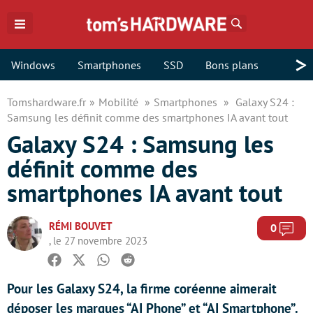
Rechercher
>
Windows
Smartphones
SSD
Bons plans
Tomshardware.fr
Mobilité
Smartphones
Galaxy S24 :
Samsung les définit comme des smartphones IA avant tout
Galaxy S24 : Samsung les
définit comme des
smartphones IA avant tout
RÉMI BOUVET
Com
0
, le 27 novembre 2023
Facebook
Twitter
Whatsapp
Reddit
Pour les Galaxy S24, la firme coréenne aimerait
déposer les marques “AI Phone” et “AI Smartphone”.