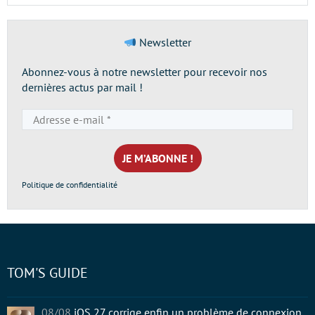
Newsletter
Abonnez-vous à notre newsletter pour recevoir nos
dernières actus par mail !
Adresse
e-
mail
*
Politique de confidentialité
TOM'S GUIDE
08/08
iOS 27 corrige enfin un problème de connexion