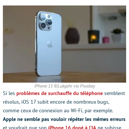
iPhone 15 ©Lukgehr via Pixabay
Si les
problèmes de surchauffe du téléphone
semblent
résolus, iOS 17 subit encore de nombreux bugs,
comme ceux de connexion au Wi-Fi, par exemple.
Apple ne semble pas vouloir répéter les mêmes erreurs
et voudrait que son
iPhone 16 dopé à l’IA
ne subisse