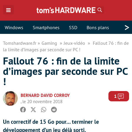
Rechercher
>
Windows
Smartphones
SSD
Bons plans
Tomshardware.fr
Gaming
Jeux-vidéo
Fallout 76 : fin de
la limite d’images par seconde sur PC !
Fallout 76 : fin de la limite
d’images par seconde sur PC
!
BERNARD DAVID CORROY
Com
1
, le 20 novembre 2018
Facebook
Twitter
Whatsapp
Reddit
Un correctif de 15 Go pour… terminer le
développement d’un jeu déjà sorti.