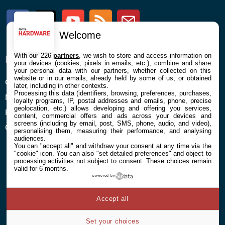
Facebook
Twitter
Youtube
RSS
Newsletter
Welcome
With our 226
partners
, we wish to store and access information on
ENTREPRISE
À PROPOS
your devices (cookies, pixels in emails, etc.), combine and share
your personal data with our partners, whether collected on this
website or in our emails, already held by some of us, or obtained
Confidentialité et Cookies
Contact
later, including in other contexts.
Processing this data (identifiers, browsing, preferences, purchases,
Mentions légales et CGU
loyalty programs, IP, postal addresses and emails, phone, precise
geolocation, etc.) allows developing and offering you services,
Préférences Cookies
content, commercial offers and ads across your devices and
screens (including by email, post, SMS, phone, audio, and video),
Qui sommes nous
personalising them, measuring their performance, and analysing
audiences.
You can "accept all" and withdraw your consent at any time via the
"cookie" icon
. You can also "set detailed preferences" and object to
processing activities not subject to consent. These choices remain
valid for 6 months.
powered by
© 2026 Galaxie Media Tous droits réservés
Accept all
Set your choices