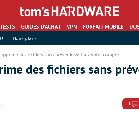
TESTS
GUIDES D’ACHAT
VPN
FORFAIT MOBILE
DOS
SD
Bons plans
upprime des fichiers sans prévenir, vérifiez votre compte !
ime des fichiers sans préve
1
23