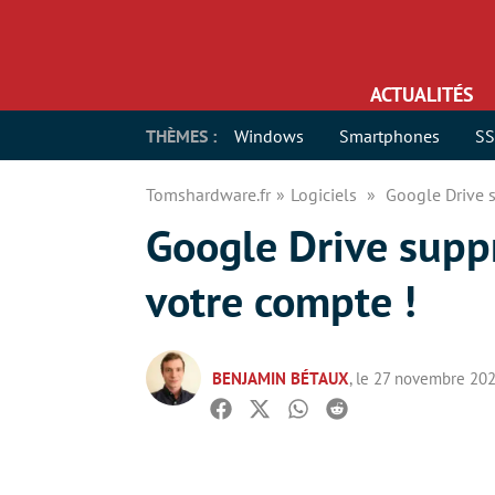
ACTUALITÉS
THÈMES :
Windows
Smartphones
S
Tomshardware.fr
Logiciels
Google Drive s
Google Drive suppr
votre compte !
BENJAMIN BÉTAUX
, le 27 novembre 20
Facebook
Twitter
Whatsapp
Reddit