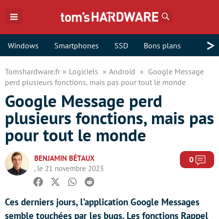
Rechercher
>
Windows
Smartphones
SSD
Bons plans
Tomshardware.fr
Logiciels
Android
Google Message
perd plusieurs fonctions, mais pas pour tout le monde
Google Message perd
plusieurs fonctions, mais pas
pour tout le monde
BENJAMIN BÉTAUX
Com
0
, le 21 novembre 2023
Facebook
Twitter
Whatsapp
Reddit
Ces derniers jours, l’application Google Messages
semble touchées par les bugs. Les fonctions Rappel