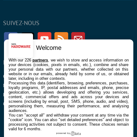
SUIVEZ-NOUS
Facebook
Twitter
Youtube
RSS
Newsletter
Welcome
With our 226
partners
, we wish to store and access information on
ENTREPRISE
À PROPOS
your devices (cookies, pixels in emails, etc.), combine and share
your personal data with our partners, whether collected on this
website or in our emails, already held by some of us, or obtained
Confidentialité et Cookies
Contact
later, including in other contexts.
Processing this data (identifiers, browsing, preferences, purchases,
Mentions légales et CGU
loyalty programs, IP, postal addresses and emails, phone, precise
geolocation, etc.) allows developing and offering you services,
Préférences Cookies
content, commercial offers and ads across your devices and
screens (including by email, post, SMS, phone, audio, and video),
Qui sommes nous
personalising them, measuring their performance, and analysing
audiences.
You can "accept all" and withdraw your consent at any time via the
"cookie" icon
. You can also "set detailed preferences" and object to
processing activities not subject to consent. These choices remain
valid for 6 months.
powered by