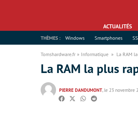
ACTUALITÉS
THÈMES :
Windows
Smartphones
S
Tomshardware.fr
Informatique
La RAM la
La RAM la plus r
PIERRE DANDUMONT
, le 23 novembre 
Facebook
Twitter
Whatsapp
Reddit