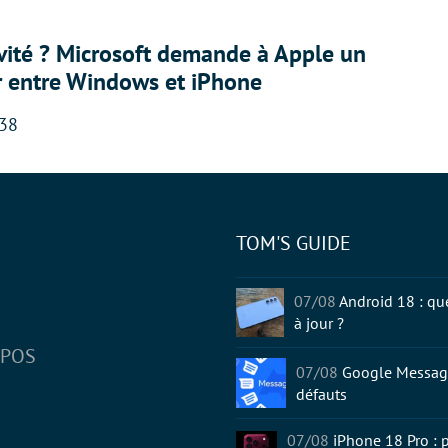
sivité ? Microsoft demande à Apple un
r entre Windows et iPhone
:38
TOM'S GUIDE
tter
07/08
Android 18 : qu
à jour ?
OPOS
07/08
Google Message
défauts
07/08
iPhone 18 Pro : p