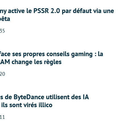
ny active le PSSR 2.0 par défaut via une
bêta
:35
face ses propres conseils gaming : la
RAM change les règles
:20
 de ByteDance utilisent des IA
ils sont virés illico
:11