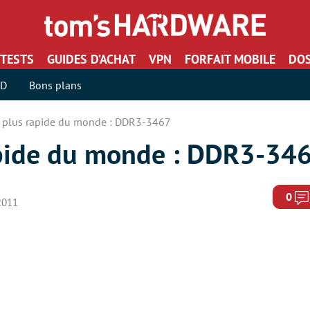
TESTS
GUIDES D’ACHAT
VPN
FORFAIT MOBILE
DOS
SD
Bons plans
 plus rapide du monde : DDR3-3467
apide du monde : DDR3-34
0
2011