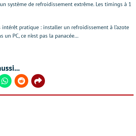
 un système de refroidissement extrême. Les timings à 1
ntérêt pratique : installer un refroidissement à l’azote
ns un PC, ce n’est pas la panacée…
ussi...
din
Whatsapp
Reddit
Share