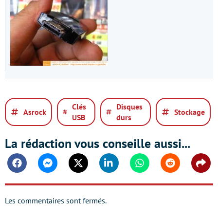
Clés
Disques
Asrock
Stockage
USB
durs
La rédaction vous conseille aussi...
Facebook
Messenger
Twitter
Linkedin
Whatsapp
Reddit
Shar
Les commentaires sont fermés.