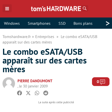
Rechercher
>
Windows
Smartphones
SSD
Bons plans
Tomshardware.fr
Entreprises
Le combo eSATA/USB
apparaît sur des cartes mères
Le combo eSATA/USB
apparaît sur des cartes
mères
PIERRE DANDUMONT
Com
0
, le 30 janvier 2009
Facebook
Twitter
Whatsapp
Reddit