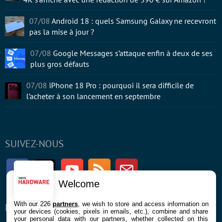
07/08
Android 18 : quels Samsung Galaxy ne recevront
pas la mise à jour ?
07/08
Google Messages s’attaque enfin à deux de ses
plus gros défauts
07/08
iPhone 18 Pro : pourquoi il sera difficile de
l’acheter à son lancement en septembre
SUIVEZ-NOUS
Facebook
Twitter
Youtube
RSS
Newsletter
Welcome
With our 226
partners
, we wish to store and access information on
ENTREPRISE
À PROPOS
your devices (cookies, pixels in emails, etc.), combine and share
your personal data with our partners, whether collected on this