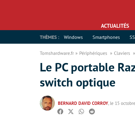
ACTUALITÉS
THÈMES :
Windows
Smartphones
S
Tomshardware.fr
Périphériques
Claviers
Le PC portable Raz
switch optique
BERNARD DAVID CORROY
, le 15 octobr
Facebook
Twitter
Whatsapp
Reddit