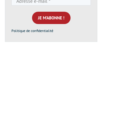
e-
mail
*
Politique de confidentialité