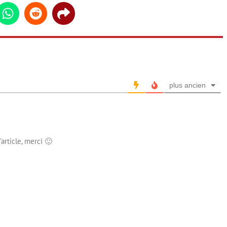
din
Whatsapp
Reddit
Share
plus ancien
article, merci 🙂