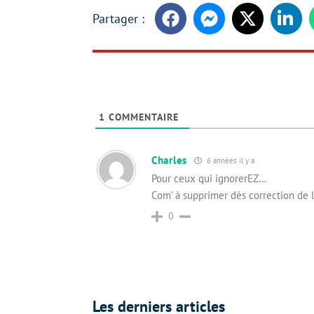
Facebook
Messenger
Twitter
Linke
1
COMMENTAIRE
Charles
6 années il y a
Pour ceux qui ignorerEZ…
Com’ à supprimer dès correction de l’
0
Les derniers articles