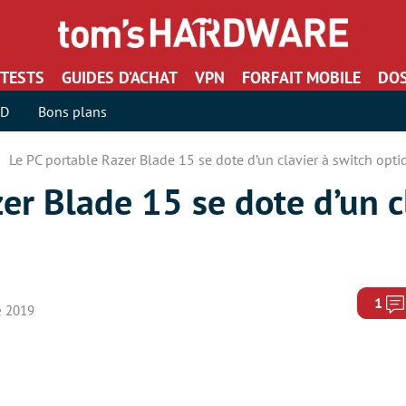
TESTS
GUIDES D’ACHAT
VPN
FORFAIT MOBILE
DOS
SD
Bons plans
Le PC portable Razer Blade 15 se dote d’un clavier à switch opti
er Blade 15 se dote d’un c
1
e 2019