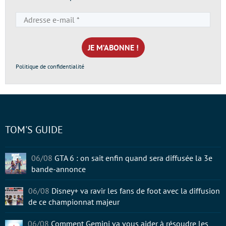
Adresse
e-
mail
*
Politique de confidentialité
TOM'S GUIDE
06/08
GTA 6 : on sait enfin quand sera diffusée la 3e
bande-annonce
06/08
Disney+ va ravir les fans de foot avec la diffusion
de ce championnat majeur
06/08
Comment Gemini va vous aider à résoudre les