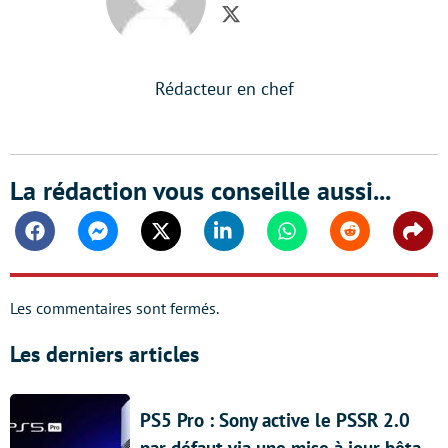
Twitter
Rédacteur en chef
La rédaction vous conseille aussi...
Facebook
Messenger
Twitter
Linkedin
Whatsapp
Reddit
Shar
Les commentaires sont fermés.
Les derniers articles
PS5 Pro : Sony active le PSSR 2.0
par défaut via une mise à jour bêta