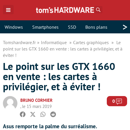
Rechercher
>
Windows
Smartphones
SSD
Bons plans
Tomshardware.fr
Informatique
Cartes graphiques
Le
point sur les GTX 1660 en vente : les cartes à privilégier, et à
éviter !
Le point sur les GTX 1660
en vente : les cartes à
privilégier, et à éviter !
BRUNO CORMIER
Com
0
, le 15 mars 2019
Facebook
Twitter
Whatsapp
Reddit
Asus remporte la palme du surréalisme.