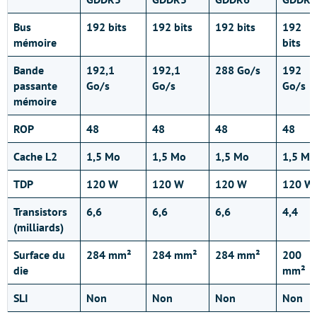
Bus
192 bits
192 bits
192 bits
192
mémoire
bits
Bande
192,1
192,1
288 Go/s
192
passante
Go/s
Go/s
Go/s
mémoire
ROP
48
48
48
48
Cache L2
1,5 Mo
1,5 Mo
1,5 Mo
1,5 Mo
TDP
120 W
120 W
120 W
120 W
Transistors
6,6
6,6
6,6
4,4
(milliards)
Surface du
284 mm²
284 mm²
284 mm²
200
die
mm²
SLI
Non
Non
Non
Non