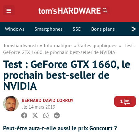
Rechercher
>
Windows
Smartphones
SSD
Bons plans
Tomshardware.fr
Informatique
Cartes graphiques
Test :
GeForce GTX 1660, le prochain best-seller de NVIDIA
Test : GeForce GTX 1660, le
prochain best-seller de
NVIDIA
BERNARD DAVID CORROY
Com
1
, le 14 mars 2019
Facebook
Twitter
Whatsapp
Reddit
Peut-être aura-t-elle aussi le prix Goncourt ?