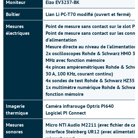
Moniteur
Eizo EV3237-BK
Boîtier
Lian Li PC-T70 modifié (ouvert et fermé)
Mesures
Point de mesure sans contact sur le slot PCI
électriques
Point de mesure sans contact sur les conne
d’alimentation
Mesure directe au niveau de l’alimentation
2x oscilloscopes Rohde & Schwarz HMO 30
MHz avec fonction mémoire
4x pinces ampèremétriques Rohde & Schwa
30 A, 100 KHz, courant continu)
4x sondes de test Rohde & Schwarz HZ355 
1x multimètre numérique Rohde & Schwar
fonction mémoire
Imagerie
Caméra infrarouge Optris PI640
thermique
Logiciel PI Connect
Mesures
Micro NTI Audio M2211 (avec fichier de cal
sonores
Interface Steinberg UR12 (avec alimentati