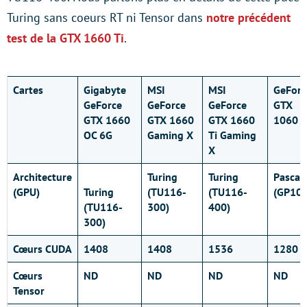
Turing sans coeurs RT ni Tensor dans
notre précédent
test de la GTX 1660 Ti
.
Cartes
Gigabyte
MSI
MSI
GeForc
GeForce
GeForce
GeForce
GTX
GTX 1660
GTX 1660
GTX 1660
1060 F
OC 6G
Gaming X
Ti Gaming
X
Architecture
Turing
Turing
Pascal
(GPU)
Turing
(TU116-
(TU116-
(GP106
(TU116-
300)
400)
300)
Cœurs CUDA
1408
1408
1536
1280
Cœurs
ND
ND
ND
ND
Tensor