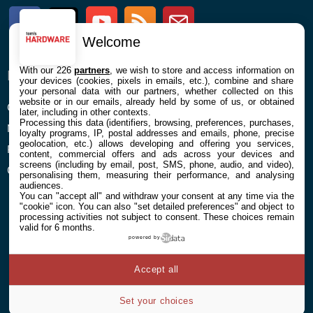
Facebook
Twitter
Youtube
RSS
Newsletter
Welcome
With our 226
partners
, we wish to store and access information on
ENTREPRISE
À PROPOS
your devices (cookies, pixels in emails, etc.), combine and share
your personal data with our partners, whether collected on this
website or in our emails, already held by some of us, or obtained
Confidentialité et Cookies
Contact
later, including in other contexts.
Processing this data (identifiers, browsing, preferences, purchases,
Mentions légales et CGU
loyalty programs, IP, postal addresses and emails, phone, precise
geolocation, etc.) allows developing and offering you services,
Préférences Cookies
content, commercial offers and ads across your devices and
screens (including by email, post, SMS, phone, audio, and video),
Qui sommes nous
personalising them, measuring their performance, and analysing
audiences.
You can "accept all" and withdraw your consent at any time via the
"cookie" icon
. You can also "set detailed preferences" and object to
processing activities not subject to consent. These choices remain
valid for 6 months.
powered by
© 2026 Galaxie Media Tous droits réservés
Accept all
Set your choices