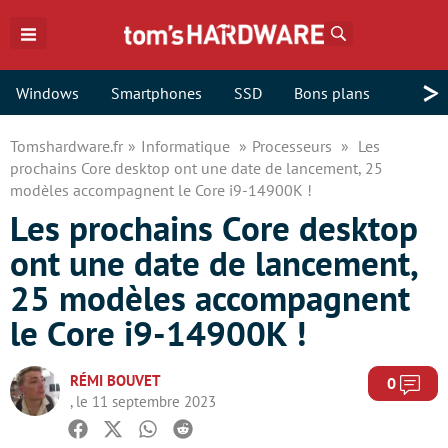
Rechercher
>
Windows
Smartphones
SSD
Bons plans
Tomshardware.fr
Informatique
Processeurs
Les
prochains Core desktop ont une date de lancement, 25
modèles accompagnent le Core i9-14900K !
Les prochains Core desktop
ont une date de lancement,
25 modèles accompagnent
le Core i9-14900K !
RÉMI BOUVET
Com
0
, le 11 septembre 2023
Facebook
Twitter
Whatsapp
Reddit