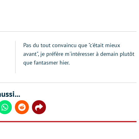
Pas du tout convaincu que "c'était mieux
avant", je préfère m'intéresser à demain plutôt
que fantasmer hier.
ussi...
din
Whatsapp
Reddit
Share