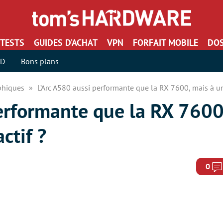
TESTS
GUIDES D’ACHAT
VPN
FORFAIT MOBILE
DOS
SD
Bons plans
aphiques
L’Arc A580 aussi performante que la RX 7600, mais à un 
erformante que la RX 7600
ctif ?
0