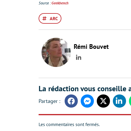
Source :
Geekbench
ARC
Rémi Bouvet
LinkedIn
La rédaction vous conseille a
Facebook
Messenger
Twitter
Linke
Les commentaires sont fermés.