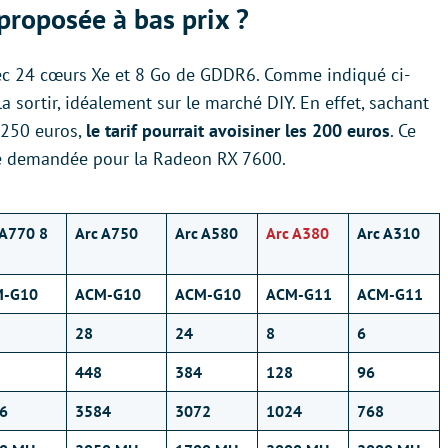
proposée à bas prix ?
c 24 cœurs Xe et 8 Go de GDDR6. Comme indiqué ci-
 la sortir, idéalement sur le marché DIY. En effet, sachant
e 250 euros,
le tarif pourrait avoisiner les 200 euros
. Ce
e demandée pour la Radeon RX 7600.
 A770 8
Arc A750
Arc A580
Arc A380
Arc A310
M-G10
ACM-G10
ACM-G10
ACM-G11
ACM-G11
28
24
8
6
448
384
128
96
6
3584
3072
1024
768