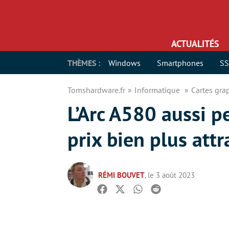
ACTUALITÉS
THÈMES :
Windows
Smartphones
S
Tomshardware.fr
Informatique
Cartes gr
L’Arc A580 aussi p
prix bien plus attra
RÉMI BOUVET
, le 3 août 2023
Facebook
Twitter
Whatsapp
Reddit