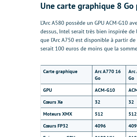
Une carte graphique 8 Go 
L’Arc A580 possède un GPU ACM-G10 ave
dessus, Intel serait très bien inspirée de
que l’Arc A750 est disponible à partir d
serait 100 euros de moins que la somm
Carte graphique
Arc A770 16
Arc
Go
Go
GPU
ACM-G10
AC
Cœurs Xe
32
32
Moteurs XMX
512
512
Cœurs FP32
4096
409