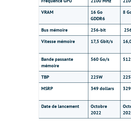
Fréquence GPU
2100 MHz
210
VRAM
16 Go
8 G
GDDR6
Bus mémoire
256-bit
256
Vitesse mémoire
17,5 Gbit/s
16,
Bande passante
560 Go/s
512
mémoire
TBP
225W
22
MSRP
349 dollars
329
Date de lancement
Octobre
Oct
2022
202