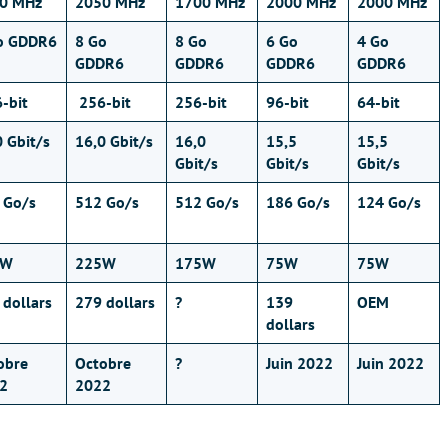
0 MHz
2050 MHz
1700 MHz
2000 MHz
2000 MHz
o GDDR6
8 Go
8 Go
6 Go
4 Go
GDDR6
GDDR6
GDDR6
GDDR6
-bit
256-bit
256-bit
96-bit
64-bit
0 Gbit/s
16,0 Gbit/s
16,0
15,5
15,5
Gbit/s
Gbit/s
Gbit/s
 Go/s
512 Go/s
512 Go/s
186 Go/s
124 Go/s
5W
225W
175W
75W
75W
 dollars
279 dollars
?
139
OEM
dollars
obre
Octobre
?
Juin 2022
Juin 2022
2
2022