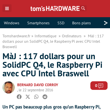
Rechercher
>
Windows
Smartphones
SSD
Bons plans
Tomshardware.fr
Informatique
Ordinateurs
MàJ : 117
dollars pour un SolidPC Q4, le Raspberry Pi avec CPU Intel
Braswell
MàJ : 117 dollars pour un
SolidPC Q4, le Raspberry Pi
avec CPU Intel Braswell
BERNARD DAVID CORROY
Com
0
, le 22 septembre 2016
Facebook
Twitter
Whatsapp
Reddit
Un PC pas beaucoup plus gros qu’un Raspberry Pi,