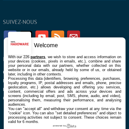
SUIVEZ-NOUS
Facebook
Twitter
Youtube
RSS
Newsletter
Welcome
With our 226
partners
, we wish to store and access information on
ENTREPRISE
À PROPOS
your devices (cookies, pixels in emails, etc.), combine and share
your personal data with our partners, whether collected on this
website or in our emails, already held by some of us, or obtained
Confidentialité et Cookies
Contact
later, including in other contexts.
Processing this data (identifiers, browsing, preferences, purchases,
Mentions légales et CGU
loyalty programs, IP, postal addresses and emails, phone, precise
geolocation, etc.) allows developing and offering you services,
Préférences Cookies
content, commercial offers and ads across your devices and
screens (including by email, post, SMS, phone, audio, and video),
Qui sommes nous
personalising them, measuring their performance, and analysing
audiences.
You can "accept all" and withdraw your consent at any time via the
"cookie" icon
. You can also "set detailed preferences" and object to
processing activities not subject to consent. These choices remain
valid for 6 months.
powered by