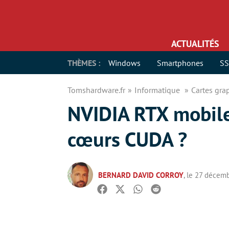
ACTUALITÉS
THÈMES :
Windows
Smartphones
S
Tomshardware.fr
Informatique
Cartes gr
NVIDIA RTX mobil
cœurs CUDA ?
BERNARD DAVID CORROY
, le 27 décem
Facebook
Twitter
Whatsapp
Reddit