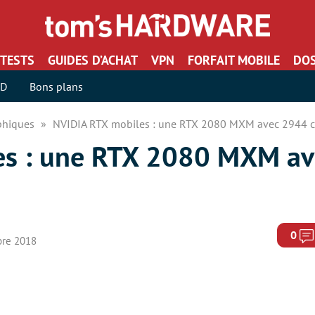
TESTS
GUIDES D’ACHAT
VPN
FORFAIT MOBILE
DOS
SD
Bons plans
aphiques
NVIDIA RTX mobiles : une RTX 2080 MXM avec 2944 
es : une RTX 2080 MXM a
0
bre 2018