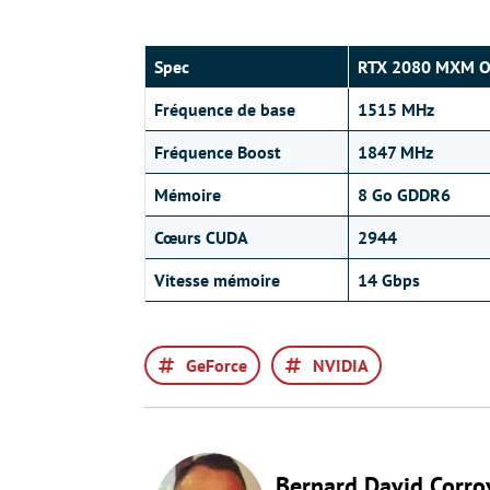
Spec
RTX 2080 MXM 
Fréquence de base
1515 MHz
Fréquence Boost
1847 MHz
Mémoire
8 Go GDDR6
Cœurs CUDA
2944
Vitesse mémoire
14 Gbps
GeForce
NVIDIA
Bernard David Corro