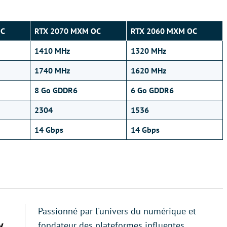
OC
RTX 2070 MXM OC
RTX 2060 MXM OC
1410 MHz
1320 MHz
1740 MHz
1620 MHz
8 Go GDDR6
6 Go GDDR6
2304
1536
14 Gbps
14 Gbps
Passionné par l'univers du numérique et
y
fondateur des plateformes influentes