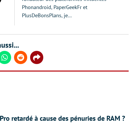
Phonandroid, PaperGeekFr et
PlusDeBonsPlans, je…
ussi...
din
Whatsapp
Reddit
Share
Pro retardé à cause des pénuries de RAM ?