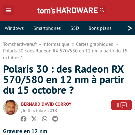
Rechercher
>
Windows
Smartphones
SSD
Bons plans
Tomshardware.fr
Informatique
Cartes graphiques
Polaris 30 : des Radeon RX 570/580 en 12 nm à partir du 15
octobre ?
Polaris 30 : des Radeon RX
570/580 en 12 nm à partir
du 15 octobre ?
BERNARD DAVID CORROY
Com
0
, le 8 octobre 2018
Facebook
Twitter
Whatsapp
Reddit
Gravure en 12 nm