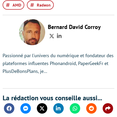
AMD
Radeon
Bernard David Corroy
Twitter
LinkedIn
Passionné par l'univers du numérique et fondateur des
plateformes influentes Phonandroid, PaperGeekFr et
PlusDeBonsPlans, je…
La rédaction vous conseille aussi...
Facebook
Messenger
Twitter
Linkedin
Whatsapp
Reddit
Shar