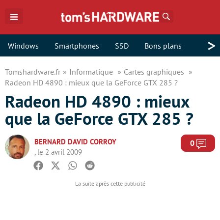
Rechercher
>
Windows
Smartphones
SSD
Bons plans
Tomshardware.fr
Informatique
Cartes graphiques
Radeon HD 4890 : mieux que la GeForce GTX 285 ?
Radeon HD 4890 : mieux
que la GeForce GTX 285 ?
BERNARD DAVID CORROY
Com
0
, le 2 avril 2009
Facebook
Twitter
Whatsapp
Reddit