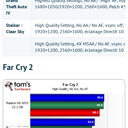
Grand
Highest Quality Settings, No AA / “High” AF, vsyn
Theft Auto
1680×1050/1920×1200, 2560×1600, Patch #3
IV
Stalker :
High Quality Setting, No AA / No AF, vsync off,
Clear Sky
1920×1200, 2560×1600, éclairage DirectX 10
High Quality Setting, 4X MSAA / No AF, vsync o
1920×1200, 2560×1600, éclairage DirectX 10
Far Cry 2