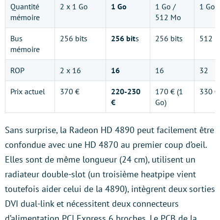
Quantité
2 x 1 Go
1 Go
1 Go /
1 Go
mémoire
512 Mo
Bus
256 bits
256 bit
s
256 bits
512 bi
mémoire
ROP
2 x 16
16
16
32
Prix actuel
370 €
220-230
170 € (1
330 €
€
Go)
Sans surprise, la Radeon HD 4890 peut facilement être
confondue avec une HD 4870 au premier coup d’oeil.
Elles sont de même longueur (24 cm), utilisent un
radiateur double-slot (un troisième heatpipe vient
toutefois aider celui de la 4890), intègrent deux sorties
DVI dual-link et nécessitent deux connecteurs
d’alimentation PCI Express 6 broches. Le PCB de la