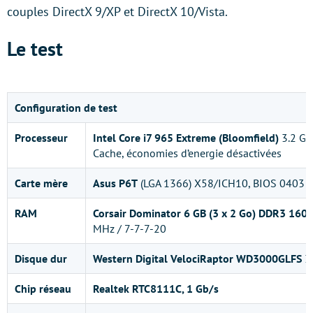
couples DirectX 9/XP et DirectX 10/Vista.
Le test
Configuration de test
Processeur
Intel Core i7 965 Extreme (Bloomfield)
3.2 GH
Cache, économies d’energie désactivées
Carte mère
Asus P6T
(LGA 1366) X58/ICH10, BIOS 0403
RAM
Corsair Dominator 6 GB (3 x 2 Go) DDR3 160
MHz / 7-7-7-20
Disque dur
Western Digital VelociRaptor WD3000GLFS
3
Chip réseau
Realtek RTC8111C, 1 Gb/s