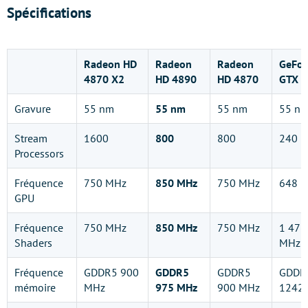
Spécifications
Radeon HD
Radeon
Radeon
GeFor
4870 X2
HD 4890
HD 4870
GTX 
Gravure
55 nm
55 nm
55 nm
55 n
Stream
1600
800
800
240
Processors
Fréquence
750 MHz
850 MHz
750 MHz
648 
GPU
Fréquence
750 MHz
850 MHz
750 MHz
1 476
Shaders
MHz
Fréquence
GDDR5 900
GDDR5
GDDR5
GDDR
mémoire
MHz
975 MHz
900 MHz
1242