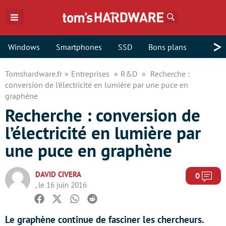
Rechercher
>
Windows
Smartphones
SSD
Bons plans
Tomshardware.fr
Entreprises
R&D
Recherche :
conversion de l’électricité en lumière par une puce en
graphène
Recherche : conversion de
l’électricité en lumière par
une puce en graphène
DAVID CIVERA
Com
0
, le 16 juin 2016
Facebook
Twitter
Whatsapp
Reddit
Le graphène continue de fasciner les chercheurs.